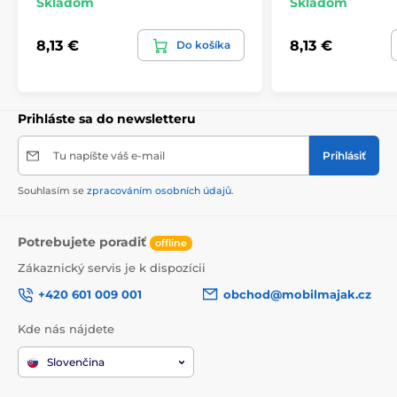
Skladom
Skladom
8,13 €
8,13 €
Do košíka
Prihláste sa do newsletteru
Tu napíšte váš e-mail
Prihlásiť
Souhlasím se
zpracováním osobních údajů
.
Potrebujete poradiť
offline
Zákaznický servis je k dispozícii
+420 601 009 001
obchod@mobilmajak.cz
Kde nás nájdete
Slovenčina