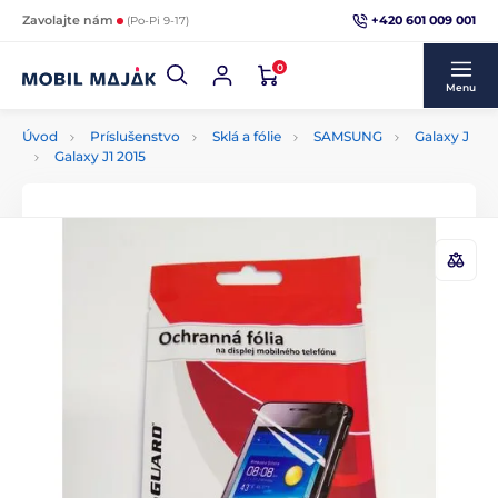
+420 601 009 001
Zavolajte nám
(Po-Pi 9-17)
0
Menu
Úvod
Príslušenstvo
Sklá a fólie
SAMSUNG
Galaxy J
Galaxy J1 2015