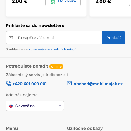
2,00 €
2,00 €
Do košíka
Prihláste sa do newsletteru
Tu napíšte váš e-mail
Prihlásiť
Souhlasím se
zpracováním osobních údajů
.
Potrebujete poradiť
offline
Zákaznický servis je k dispozícii
+420 601 009 001
obchod@mobilmajak.cz
Kde nás nájdete
Slovenčina
Menu
Užitočné odkazy