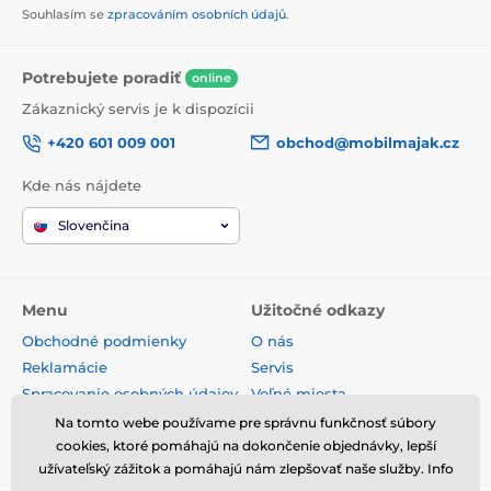
Souhlasím se
zpracováním osobních údajů
.
Potrebujete poradiť
online
Zákaznický servis je k dispozícii
+420 601 009 001
obchod@mobilmajak.cz
Kde nás nájdete
Slovenčina
Menu
Užitočné odkazy
Obchodné podmienky
O nás
Reklamácie
Servis
Spracovanie osobných údajov
Voľné miesta
Doprava a platba
Kontakt
Na tomto webe používame pre správnu funkčnosť súbory
cookies, ktoré pomáhajú na dokončenie objednávky, lepší
Odstúpenie od zmluvy
užívateľský zážitok a pomáhajú nám zlepšovať naše služby. Info