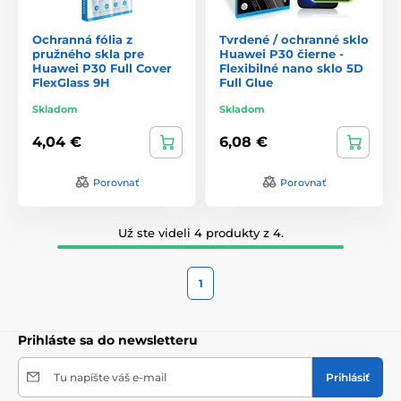
Ochranná fólia z
Tvrdené / ochranné sklo
pružného skla pre
Huawei P30 čierne -
Huawei P30 Full Cover
Flexibilné nano sklo 5D
FlexGlass 9H
Full Glue
Skladom
Skladom
4,04 €
6,08 €
Porovnať
Porovnať
Už ste videli 4 produkty z 4.
1
Prihláste sa do newsletteru
Tu napíšte váš e-mail
Prihlásiť