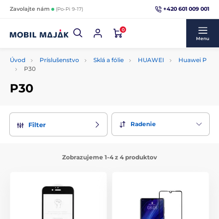
+420 601 009 001
Zavolajte nám
(Po-Pi 9-17)
0
Menu
Úvod
Príslušenstvo
Sklá a fólie
HUAWEI
Huawei P
P30
P30
Radenie
Filter
Zobrazujeme 1-4 z 4 produktov