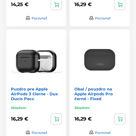
14,25 €
16,29 €
Porovnať
Porovnať
Puzdro pre Apple
Obal / pouzdro na
AirPods 3 čierne - Dux
Apple Airpods Pro
Ducis Pecc
černé - Fixed
Skladom
Skladom
16,29 €
16,29 €
Porovnať
Porovnať