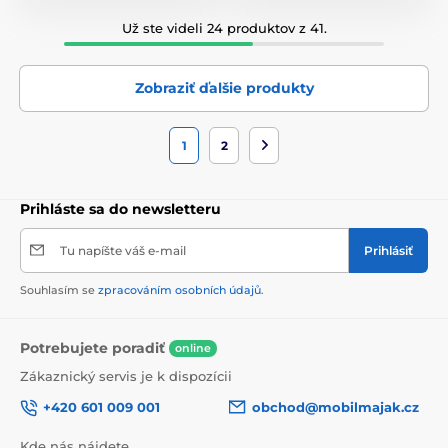
Už ste videli 24 produktov z 41.
Zobraziť ďalšie produkty
1
2
Prihláste sa do newsletteru
Tu napíšte váš e-mail
Prihlásiť
Souhlasím se
zpracováním osobních údajů
.
Potrebujete poradiť
online
Zákaznický servis je k dispozícii
+420 601 009 001
obchod@mobilmajak.cz
Kde nás nájdete