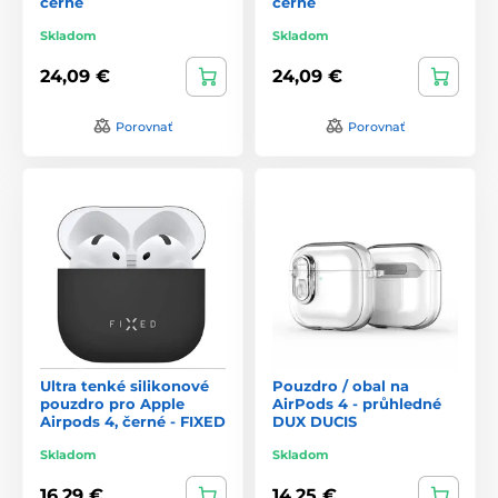
černé
černé
Skladom
Skladom
24,09 €
24,09 €
Porovnať
Porovnať
Ultra tenké silikonové
Pouzdro / obal na
pouzdro pro Apple
AirPods 4 - průhledné
Airpods 4, černé - FIXED
DUX DUCIS
Skladom
Skladom
16,29 €
14,25 €