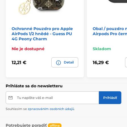
- Vyrobené z vysokokvalitného materiálu
- Obsahuje zlaté kovové logo Guess
- Výrez pre ľahký prístup k nabíjaciemu konektoru
- Materiál príjemný na dotyk
Ochranné Pouzdro pro Apple
Obal / pouzdro 
AirPods 1/2 hnědé - Guess PU
Airpods Pro čern
4G Peony Charm
Nie je dostupné
Skladom
12,21 €
16,29 €
Detail
Prihláste sa do newsletteru
Tu napíšte váš e-mail
Prihlásiť
Souhlasím se
zpracováním osobních údajů
.
Potrebujete poradiť
offline