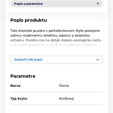
Popis a parametre
Popis produktu
Toto klasické puzdro v peňaženkovom štýle poskytne
vášmu mobilnému telefónu odolnú a estetickú
ochranu. Puzdro má na dotyk mäkkú ekologickú kožu
s matným povrchom a vkusnou farebnou schémou.
Výhodou puzdra je možnosť postaviť telefón do
vodorovnej polohy vďaka zabudovanému stojanu. Na
vnútornej strane puzdra sa nachádzajú dve vrecká na
Zobraziť celý popis
kreditné karty, doklady alebo cestovné lístky. Pevné
vnútorné puzdro s otvormi pre všetky porty a bočné
tlačidlá a uzáver puzdra s integrovaným magnetom
Parametre
zaisťujú bezpečnosť vášho smartfónu.
Barva
Černá
Typ krytu
Knížkový