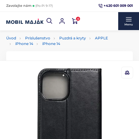
+420 601 009 001
Zavolajte nám
(Po-Pi 9-17)
0
Menu
Úvod
Príslušenstvo
Puzdrá a kryty
APPLE
iPhone 14
iPhone 14