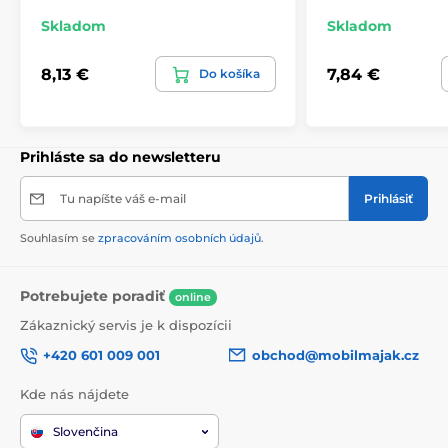
Skladom
Skladom
8,13 €
7,84 €
Do košíka
Prihláste sa do newsletteru
Tu napíšte váš e-mail
Prihlásiť
Souhlasím se
zpracováním osobních údajů
.
Potrebujete poradiť
online
Zákaznický servis je k dispozícii
+420 601 009 001
obchod@mobilmajak.cz
Kde nás nájdete
Slovenčina