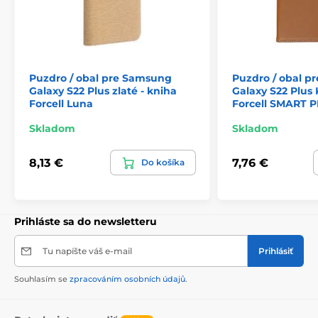
Puzdro / obal pre Samsung
Puzdro / obal 
Galaxy S22 Plus zlaté - kniha
Galaxy S22 Plus
Forcell Luna
Forcell SMART 
Skladom
Skladom
8,13 €
7,76 €
Do košíka
Prihláste sa do newsletteru
Tu napíšte váš e-mail
Prihlásiť
Souhlasím se
zpracováním osobních údajů
.