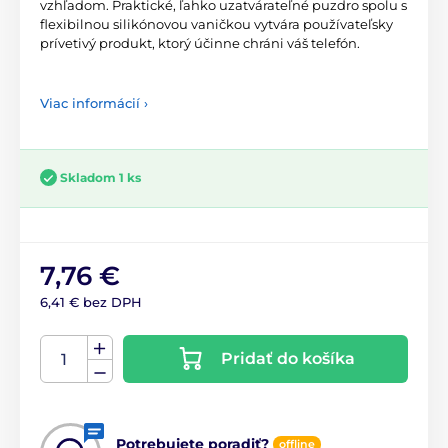
vzhľadom. Praktické, ľahko uzatvárateľné puzdro spolu s
flexibilnou silikónovou vaničkou vytvára používateľsky
prívetivý produkt, ktorý účinne chráni váš telefón.
Viac informácií ›
Skladom 1 ks
7,76 €
6,41 € bez DPH
Pridať do košíka
Potrebujete poradiť?
offline