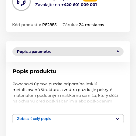
Zavolajte na
+420 601 009 001
Kód produktu:
P82885
Záruka:
24 mesiacov
Popis a parametre
Popis produktu
Povrchová úprava puzdra pripomína lesklú
metalizovanú štruktúru a vnútro puzdra je pokryté
materiálom podobným mäkkému semišu, ktorý slúži
na ochranu pred poškriabaním alebo poškodením
obrazovky. Puzdro je vybavené jednoduchým otváraním
typu "kniha", ale na rozdiel od iných typov je vybavené
iba praktickým magnetickým prúžkom, ktorý ešte viac
Zobraziť celý popis
uľahčuje manipuláciu s puzdrom.