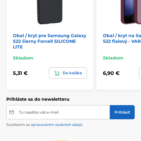
Obal / kryt pre Samsung Galaxy
Obal / kryt na 
S22 čierny Forcell SILICONE
S22 fialový - VA
LITE
Skladom
Skladom
5,31 €
6,90 €
Do košíka
Prihláste sa do newsletteru
Tu napíšte váš e-mail
Prihlásiť
Souhlasím se
zpracováním osobních údajů
.