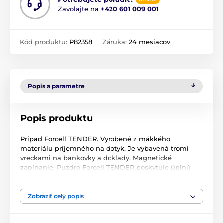
Zavolajte na
+420 601 009 001
Kód produktu:
P82358
Záruka:
24 mesiacov
Popis a parametre
Popis produktu
Prípad Forcell TENDER. Vyrobené z mäkkého
materiálu príjemného na dotyk. Je vybavená tromi
vreckami na bankovky a doklady. Magnetické
zapínanie. Puzdro Forcell TENDER poskytuje úplnú
ochranu zariadenia a chráni nielen jeho zadnú stranu,
ale aj obrazovku. Zabudovaná magnetická spona
zabraňuje náhodnému otvoreniu puzdra a udržiava
Zobraziť celý popis
telefón v bezpečí.
Tri vnútorné vrecká viditeľné po otvorení chlopne