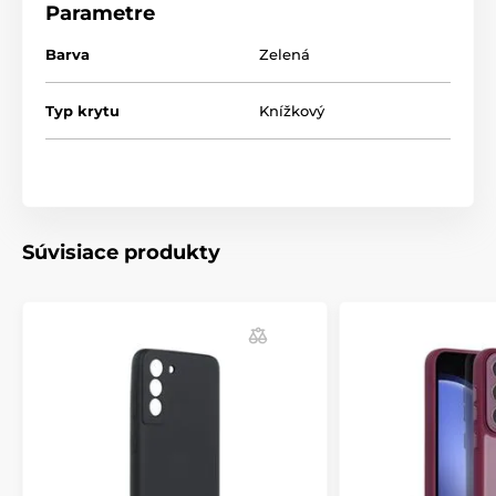
Parametre
umožňujú bezpečné uloženie dokumentov a
poznámok. Vďaka perforácii na záhybe sa puzdro zloží
Barva
Zelená
do polohy stojana na TV. Je to pohodlný stojan, ktorý
uľahčuje sledovanie filmov.
Typ krytu
Knížkový
Inštalácia puzdra je veľmi jednoduchá: flexibilná
vložka uľahčuje umiestnenie telefónu. Špeciálna
podšívka vo vnútri vložky zabraňuje poškriabaniu
zariadenia.
- Materiál: ekokoža
Súvisiace produkty