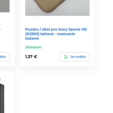
-
Puzdro / obal pre Sony Xperia M2
(D2303) béžové - zasúvacie
kožené
Skladom
1,37 €
šíka
Do košíka