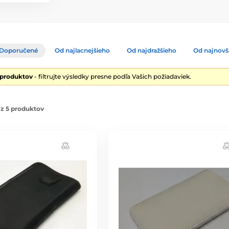
Doporučené
Od najlacnejšieho
Od najdražšieho
Od najnovš
 produktov
- filtrujte výsledky presne podľa Vašich požiadaviek.
z 5 produktov