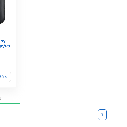
ony
ge/P9
šíka
.
1