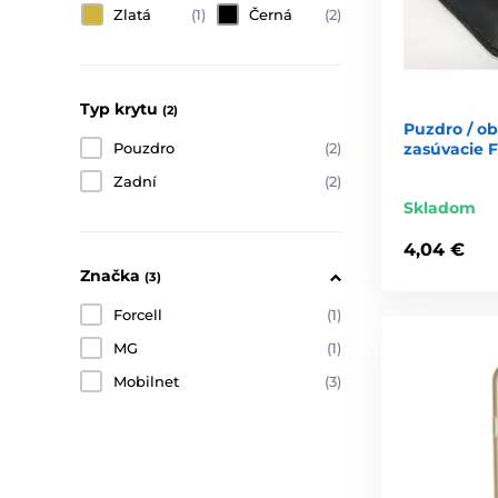
Zlatá
(1)
Černá
(2)
Typ krytu
(2)
Puzdro / oba
zasúvacie F
Pouzdro
(2)
Zadní
(2)
Skladom
4,04 €
Značka
(3)
Forcell
(1)
MG
(1)
Mobilnet
(3)