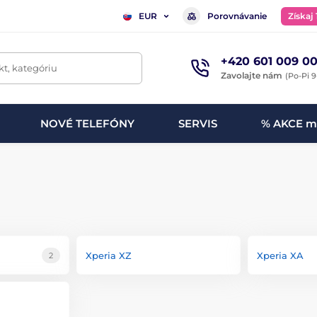
Porovnávanie
Získaj
EUR
+420 601 009 00
t, kategóriu
Zavolajte nám
(Po-Pi 9
NOVÉ TELEFÓNY
SERVIS
% AKCE m
Xperia XZ
Xperia XA
2