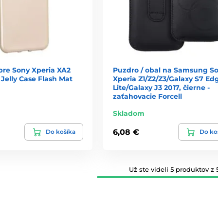
 pre Sony Xperia XA2
Puzdro / obal na Samsung S
- Jelly Case Flash Mat
Xperia Z1/Z2/Z3/Galaxy S7 Ed
Lite/Galaxy J3 2017, čierne -
zaťahovacie Forcell
Skladom
6,08 €
Do košíka
Do ko
Už ste videli 5 produktov z 5