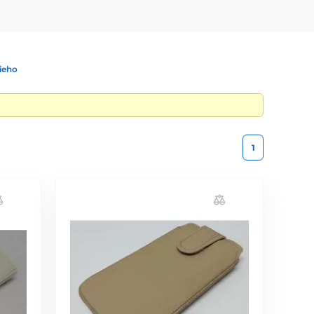
ieho
1