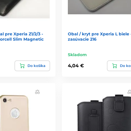
l pre Xperia Z1/2/3 -
Obal / kryt pre Xperia L biele 
orcell Slim Magnetic
zasúvacie 216
Skladom
4,04 €
Do košíka
Do ko