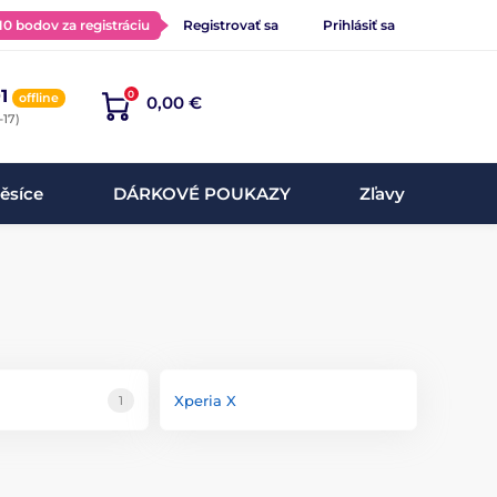
 10 bodov za registráciu
Registrovať sa
Prihlásiť sa
1
0
offline
0,00 €
-17)
ěsíce
DÁRKOVÉ POUKAZY
Zľavy
Xperia X
1