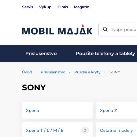
Servis
Výkup
O nás
Magazín
Napr. produk
Príslušenstvo
Použité telefony a tablety
Úvod
Príslušenstvo
Puzdrá a kryty
SONY
SONY
Xperia
Xperia Z
Xperia T / L / M / E
Ostatné modely
2