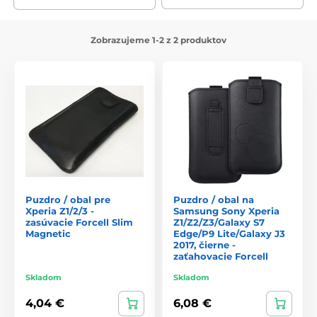
Zobrazujeme 1-2 z 2 produktov
Puzdro / obal pre
Puzdro / obal na
Xperia Z1/2/3 -
Samsung Sony Xperia
zasúvacie Forcell Slim
Z1/Z2/Z3/Galaxy S7
Magnetic
Edge/P9 Lite/Galaxy J3
2017, čierne -
zaťahovacie Forcell
Skladom
Skladom
4,04 €
6,08 €