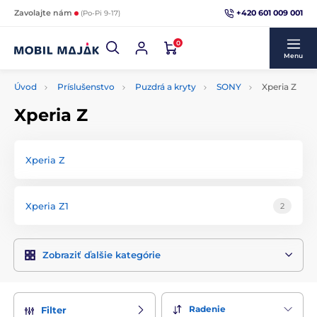
+420 601 009 001
Zavolajte nám
(Po-Pi 9-17)
0
Menu
Úvod
Príslušenstvo
Puzdrá a kryty
SONY
Xperia Z
Xperia Z
Xperia Z
Xperia Z1
2
Zobraziť ďalšie kategórie
Radenie
Filter