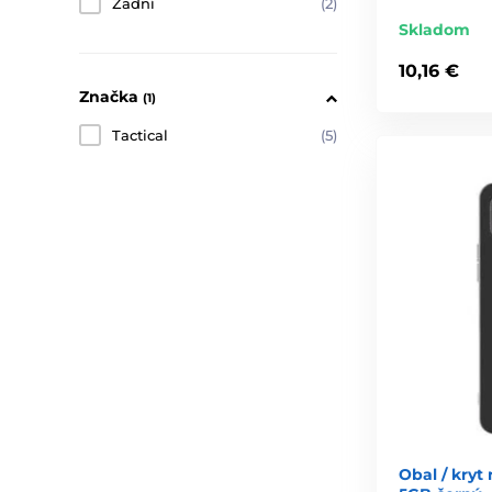
Zadní
(2)
Skladom
10,16 €
Značka
(1)
Tactical
(5)
Obal / kryt