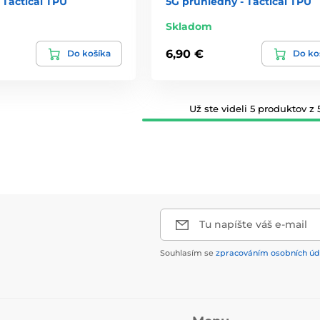
 Tactical TPU
5G průhledný - Tactical TPU
Skladom
6,90 €
Do košíka
Do ko
Už ste videli 5 produktov z 5
Tu napíšte váš e-mail
Souhlasím se
zpracováním osobních úd