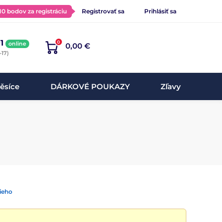
 10 bodov za registráciu
Registrovať sa
Prihlásiť sa
1
0
online
0,00 €
-17)
ěsíce
DÁRKOVÉ POUKAZY
Zľavy
ieho