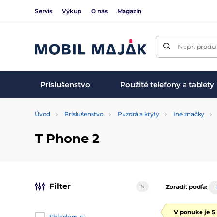
Servis
Výkup
O nás
Magazín
Napr. produk
Príslušenstvo
Použité telefony a tablety
Úvod
Príslušenstvo
Puzdrá a kryty
Iné značky
T Phone 2
Filter
5
Zoradiť podľa:
V ponuke je 5
Skladom