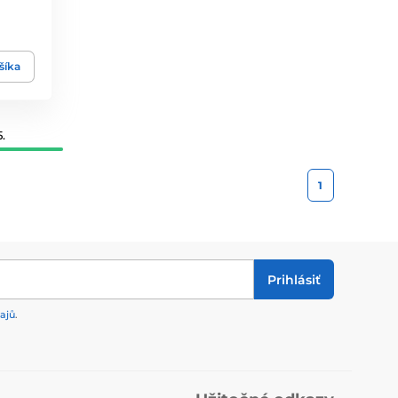
šíka
.
1
Prihlásiť
ajů
.