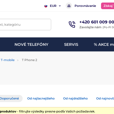
Porovnávanie
Získaj
EUR
+420 601 009 00
t, kategóriu
Zavolajte nám
(Po-Pi 9
NOVÉ TELEFÓNY
SERVIS
% AKCE m
T-mobile
T Phone 2
Doporučené
Od najlacnejšieho
Od najdražšieho
Od najnovš
 produktov
- filtrujte výsledky presne podľa Vašich požiadaviek.