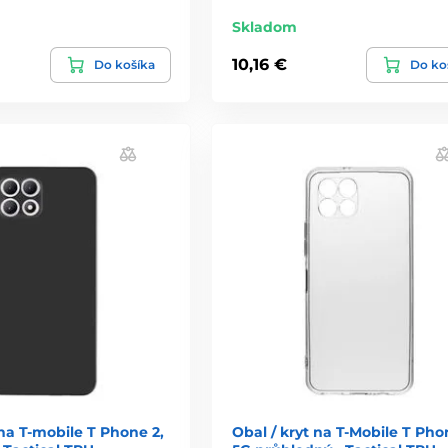
Skladom
10,16 €
Do košíka
Do ko
 na T-mobile T Phone 2,
Obal / kryt na T-Mobile T Pho