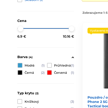
(5)
Zobrazujeme 1-5 
Cena
Vystaveno n
6.9 €
10.16 €
Barva
(4)
Modrá
(1)
Průhledná
(1)
Černá
(2)
Červená
(1)
Typ krytu
(2)
Pouzdro / o
Phone 2 5G 
Knížkový
(3)
Tactical bo