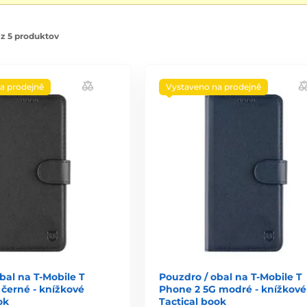
z 5 produktov
a prodejně
Vystaveno na prodejně
bal na T-Mobile T
Pouzdro / obal na T-Mobile T
černé - knížkové
Phone 2 5G modré - knížkové
ok
Tactical book