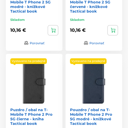
Mobile T Phone 2 5G
Mobile T Phone 2 5G
modré - knížkové
červené - knížkové
Tactical book
Tactical book
Skladom
Skladom
10,16 €
10,16 €
Porovnať
Porovnať
Vystaveno na prodejně
Vystaveno na prodejně
Puzdro / obal na T-
Pouzdro / obal na T-
Mobile T Phone 2 Pro
Mobile T Phone 2 Pro
5G čierne - kniha
5G modré - knížkové
Tactical book
Tactical book