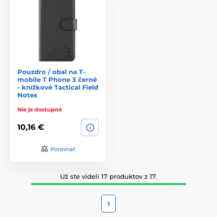
Pouzdro / obal na T-
mobile T Phone 3 černé
- knížkové Tactical Field
Notes
Nie je dostupné
10,16 €
Porovnať
Už ste videli 17 produktov z 17.
1