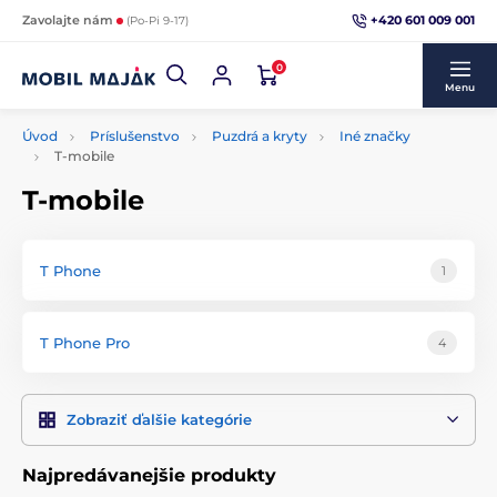
+420 601 009 001
Zavolajte nám
(Po-Pi 9-17)
0
Menu
Úvod
Príslušenstvo
Puzdrá a kryty
Iné značky
T-mobile
T-mobile
T Phone
1
T Phone Pro
4
Zobraziť ďalšie kategórie
Najpredávanejšie produkty