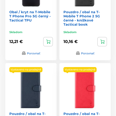
Obal / kryt na T-Mobile
Pouzdro / obal na T-
T Phone Pro 5G černý -
Mobile T Phone 2 5G
Tactical TPU
černé - knížkové
Tactical book
Skladom
Skladom
12,21 €
10,16 €
Porovnať
Porovnať
Vystaveno na prodejně
Vystaveno na prodejně
Pouzdro / obal na T-
Pouzdro / obal na T-