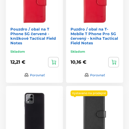
Pouzdro / obal na T
Puzdro / obal na T-
Phone 5G červené -
Mobile T Phone Pro 5G
knížkové Tactical Field
červený - kniha Tactical
Notes
Field Notes
Skladom
Skladom
12,21 €
10,16 €
Porovnať
Porovnať
Vystaveno na prodejně