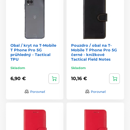
Obal / kryt na T-Mobile
Pouzdro / obal na T-
T Phone Pro 5G
Mobile T Phone Pro 5G
průhledný - Tactical
černé - knížkové
TPU
Tactical Field Notes
Skladom
Skladom
6,90 €
10,16 €
Porovnať
Porovnať