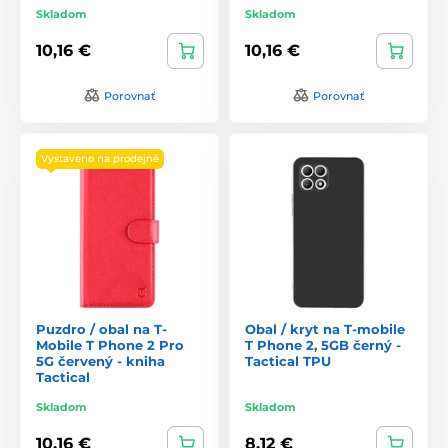
Skladom
Skladom
10,16 €
10,16 €
Porovnať
Porovnať
Vystaveno na prodejně
Puzdro / obal na T-
Obal / kryt na T-mobile
Mobile T Phone 2 Pro
T Phone 2, 5GB černý -
5G červený - kniha
Tactical TPU
Tactical
Skladom
Skladom
10,16 €
8,12 €