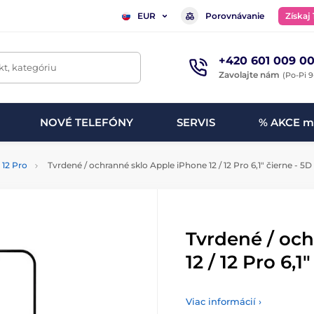
Porovnávanie
Získaj
EUR
+420 601 009 00
t, kategóriu
Zavolajte nám
(Po-Pi 9
NOVÉ TELEFÓNY
SERVIS
% AKCE m
 12 Pro
Tvrdené / ochranné sklo Apple iPhone 12 / 12 Pro 6,1" čierne - 5D
Tvrdené / oc
12 / 12 Pro 6,1
Viac informácií ›