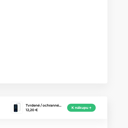
Tvrdené / ochranné…
K nákupu
12,20 €