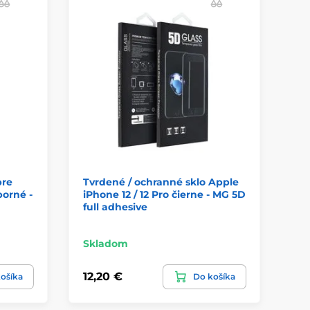
pre
Tvrdené / ochranné sklo Apple
Tv
borné -
iPhone 12 / 12 Pro čierne - MG 5D
iP
full adhesive
či
Skladom
Sk
12,20 €
12
ošíka
Do košíka