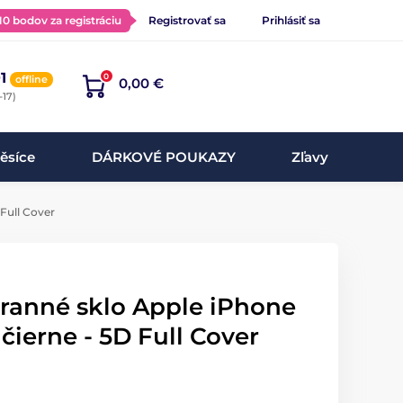
 10 bodov za registráciu
Registrovať sa
Prihlásiť sa
1
0
offline
0,00 €
-17)
ěsíce
DÁRKOVÉ POUKAZY
Zľavy
 Full Cover
hranné sklo Apple iPhone
" čierne - 5D Full Cover