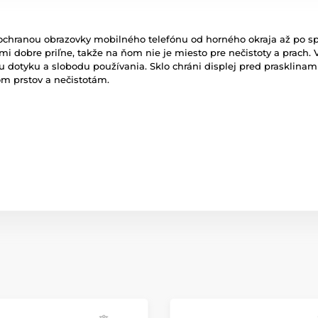
u ochranou obrazovky mobilného telefónu od horného okraja až po 
eľmi dobre priľne, takže na ňom nie je miesto pre nečistoty a prac
otu dotyku a slobodu používania. Sklo chráni displej pred prasklin
om prstov a nečistotám.