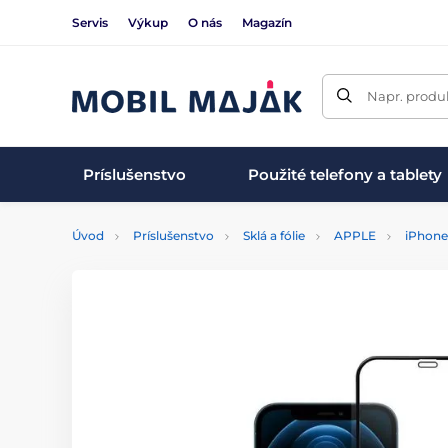
Servis
Výkup
O nás
Magazín
Napr. produk
Príslušenstvo
Použité telefony a tablety
Úvod
Príslušenstvo
Sklá a fólie
APPLE
iPhone