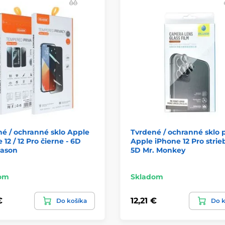
é / ochranné sklo Apple
Tvrdené / ochranné sklo 
 12 / 12 Pro čierne - 6D
Apple iPhone 12 Pro strie
eason
5D Mr. Monkey
om
Skladom
€
12,21 €
Do košíka
Do k