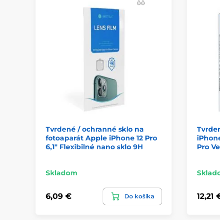
Tvrdené / ochranné sklo na
Tvrden
fotoaparát Apple iPhone 12 Pro
iPhone
6,1" Flexibilné nano sklo 9H
Pro V
Skladom
Sklad
6,09 €
12,21 
Do košíka