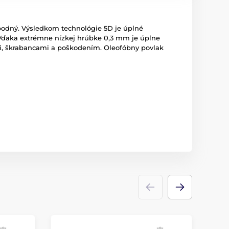
spodný. Výsledkom technológie 5D je úplné
h. Vďaka extrémne nízkej hrúbke 0,3 mm je úplne
ami, škrabancami a poškodením. Oleofóbny povlak