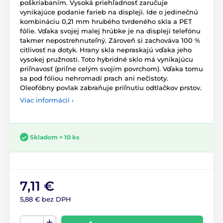
poškriabaním. Vysoká priehľadnosť zaručuje
vynikajúce podanie farieb na displeji. Ide o jedinečnú
kombináciu 0,21 mm hrubého tvrdeného skla a PET
fólie. Vďaka svojej malej hrúbke je na displeji telefónu
takmer nepostrehnuteľný. Zároveň si zachováva 100 %
citlivosť na dotyk. Hrany skla nepraskajú vďaka jeho
vysokej pružnosti. Toto hybridné sklo má vynikajúcu
priľnavosť (priľne celým svojím povrchom). Vďaka tomu
sa pod fóliou nehromadí prach ani nečistoty.
Oleofóbny povlak zabraňuje priľnutiu odtlačkov prstov.
Viac informácií ›
Skladom > 10 ks
7,11 €
5,88 € bez DPH