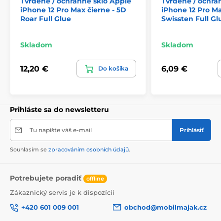
Tvrdené / ochranné sklo Apple
Tvrdené / ochra
iPhone 12 Pro Max čierne - 5D
iPhone 12 Pro Ma
Roar Full Glue
Swissten Full Gl
Skladom
Skladom
12,20 €
6,09 €
Do košíka
Prihláste sa do newsletteru
Tu napíšte váš e-mail
Prihlásiť
Souhlasím se
zpracováním osobních údajů
.
Potrebujete poradiť
offline
Zákaznický servis je k dispozícii
+420 601 009 001
obchod@mobilmajak.cz