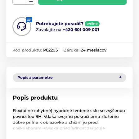
Potrebujete poradiť?
online
Zavolajte na
+420 601 009 001
Kód produktu:
P62205
Záruka:
24 mesiacov
Popis a parametre
Popis produktu
Flexibilné (ohybné) hybridné tvrdené sklo so zvýšenou
pevnosťou 9H. Vďaka svojmu pokročilému zloženiu
dobre priľne k obrazovke a chráni ju pred
poškriabaním. Vysoká priehľadnosť zaručuje
vynikajúce podanie farieb na displeji. Ide o jedinečnú