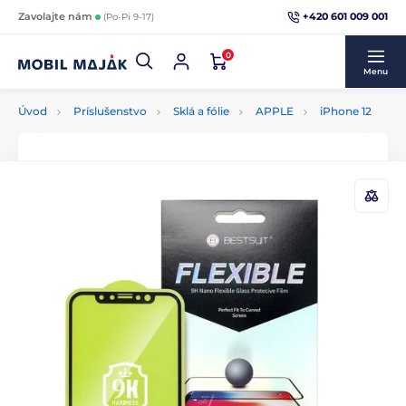
+420 601 009 001
Zavolajte nám
(Po-Pi 9-17)
0
Menu
Úvod
Príslušenstvo
Sklá a fólie
APPLE
iPhone 12