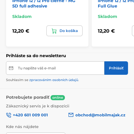
iPhone 12 / 12 Pro čierne - MG
iPhone 12 / 12 Pr
5D full adhesive
Full Glue
Skladom
Skladom
12,20 €
12,20 €
Do košíka
Prihláste sa do newsletteru
Tu napíšte váš e-mail
Prihlásiť
Souhlasím se
zpracováním osobních údajů
.
Potrebujete poradiť
online
Zákaznický servis je k dispozícii
+420 601 009 001
obchod@mobilmajak.cz
Kde nás nájdete