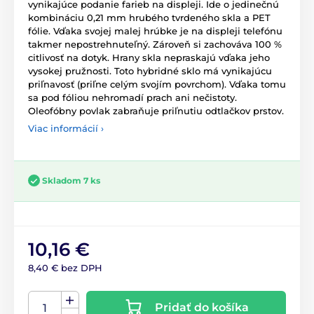
vynikajúce podanie farieb na displeji. Ide o jedinečnú
kombináciu 0,21 mm hrubého tvrdeného skla a PET
fólie. Vďaka svojej malej hrúbke je na displeji telefónu
takmer nepostrehnuteľný. Zároveň si zachováva 100 %
citlivosť na dotyk. Hrany skla nepraskajú vďaka jeho
vysokej pružnosti. Toto hybridné sklo má vynikajúcu
priľnavosť (priľne celým svojím povrchom). Vďaka tomu
sa pod fóliou nehromadí prach ani nečistoty.
Oleofóbny povlak zabraňuje priľnutiu odtlačkov prstov.
Viac informácií ›
Skladom 7 ks
10,16 €
8,40 € bez DPH
Pridať do košíka