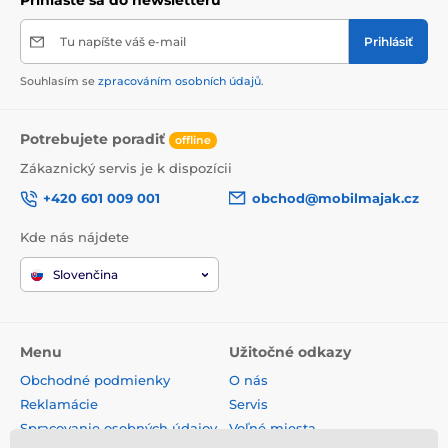
Prihláste sa do newsletteru
Tu napíšte váš e-mail
Prihlásiť
Souhlasím se
zpracováním osobních údajů
.
Potrebujete poradiť
offline
Zákaznický servis je k dispozícii
+420 601 009 001
obchod@mobilmajak.cz
Kde nás nájdete
Slovenčina
Menu
Užitočné odkazy
Obchodné podmienky
O nás
Reklamácie
Servis
Spracovanie osobných údajov
Voľné miesta