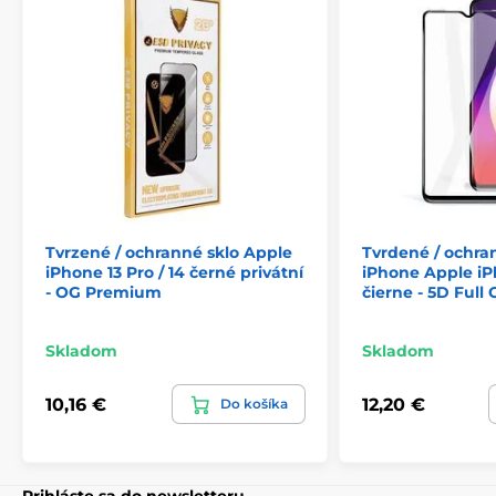
prvky potrebné na samoskladanie. Po nanesení sklo
dokonale priľne k obrazovke, nezanecháva žiadne
vzduchové bubliny a vďaka zloženiu bez lepidla sa
sklo ľahko odstraňuje bez zanechania stôp.
Produkt je zaradený v kategóriách
iPhone 16e
iPhone 14
iPhone 13 Pro
iPhone 13
Tvrzené / ochranné sklo Apple
Tvrdené / ochra
iPhone 13 Pro / 14 černé privátní
iPhone Apple iP
- OG Premium
čierne - 5D Full 
Skladom
Skladom
10,16 €
12,20 €
Do košíka