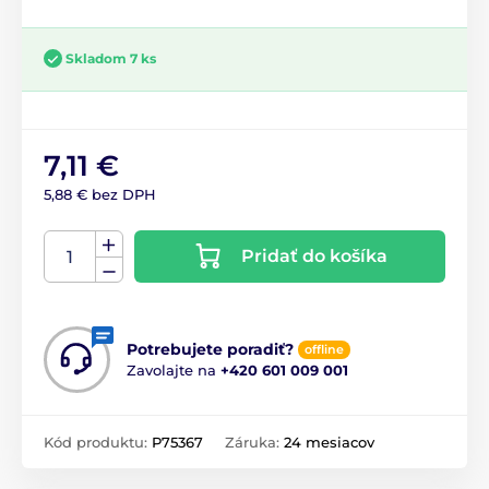
Skladom 7 ks
7,11 €
5,88 € bez DPH
Pridať do košíka
Potrebujete poradiť?
offline
Zavolajte na
+420 601 009 001
Kód produktu:
P75367
Záruka:
24 mesiacov