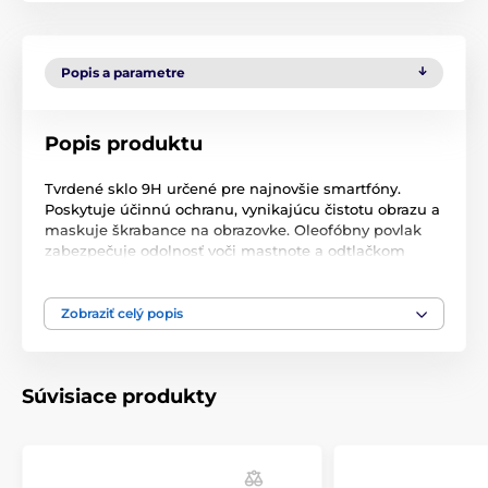
Popis a parametre
Popis produktu
Tvrdené sklo 9H určené pre najnovšie smartfóny.
Poskytuje účinnú ochranu, vynikajúcu čistotu obrazu a
maskuje škrabance na obrazovke. Oleofóbny povlak
zabezpečuje odolnosť voči mastnote a odtlačkom
prstov.
Sklo je tenké a robustné - má hrúbku menej ako 0,3
Zobraziť celý popis
mm a nezhrubne váš telefón. Vynikajúca priľnavosť
vďaka celoplošnému lepeniu znamená, že sa pod
fóliou nehromadia nečistoty ani prach. Jednoduchá
inštalácia vďaka priloženej súprave. Sklo dokonale
Súvisiace produkty
prilieha k obrazovke a nezanecháva žiadne vzduchové
bubliny. Vďaka nelepivému zloženiu sklo po
odstránení nezanecháva žiadne stopy.