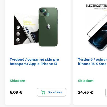
Fólia z tvrdeného skla je oveľa odolnejšia proti
poškriabaniu ako plastové fólie. Hrany skla sú
zaoblené - bezpečnosť zaručená.
Index tvrdosti: 9H
Hrúbka: 0,3 mm
Produkt je zaradený v kategóriách
iPhone 17e
iPhone 16e
Tvrdené / ochranné sklo pre
Tvrdené / ochra
iPhone 13 Pro
iPhone 13
fotoaparát Apple iPhone 13
iPhone 13 X-One
Skladom
Skladom
6,09 €
24,45 €
Do košíka