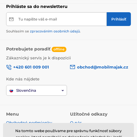
Prihláste sa do newsletteru
Tu napíšte váš e-mail
Prihlásiť
Souhlasím se
zpracováním osobních údajů
.
Potrebujete poradiť
offline
Zákaznický servis je k dispozícii
+420 601 009 001
obchod@mobilmajak.cz
Kde nás nájdete
Slovenčina
Menu
Užitočné odkazy
Obchodné podmienky
O nás
Reklamácie
Servis
Na tomto webe používame pre správnu funkčnosť súbory