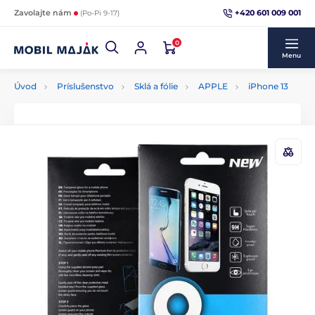
+420 601 009 001
Zavolajte nám
(Po-Pi 9-17)
0
Menu
Úvod
Príslušenstvo
Sklá a fólie
APPLE
iPhone 13