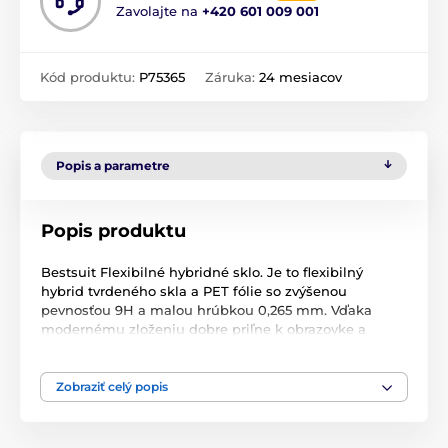
Zavolajte na
+420 601 009 001
Kód produktu:
P75365
Záruka:
24 mesiacov
Popis a parametre
Popis produktu
Bestsuit Flexibilné hybridné sklo. Je to flexibilný
hybrid tvrdeného skla a PET fólie so zvýšenou
pevnosťou 9H a malou hrúbkou 0,265 mm. Vďaka
modernému zloženiu dobre priľne k obrazovke a
chráni ju pred poškriabaním. Vysoká priehľadnosť
zaručuje dokonalú čistotu obrazu.
Zobraziť celý popis
Vďaka jedinečnej kombinácii tvrdeného skla s
hrúbkou 0,265 mm a PET fólie je sklo prakticky
nepostrehnuteľné a neviditeľné a poskytuje 100 %