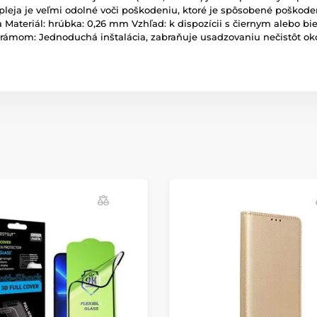
pleja je veľmi odolné voči poškodeniu, ktoré je spôsobené poškodení
a Materiál: hrúbka: 0,26 mm Vzhľad: k dispozícii s čiernym alebo 
elym rámom: Jednoduchá inštalácia, zabraňuje usadzovaniu nečistôt 