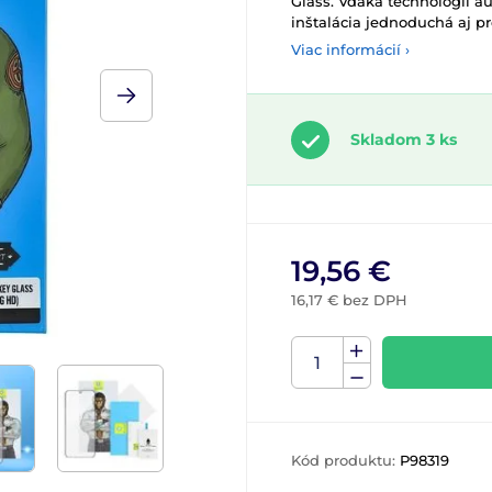
Glass. Vďaka technológii au
inštalácia jednoduchá aj pr
Viac informácií ›
Skladom 3 ks
19,56 €
16,17 € bez DPH
Kód produktu:
P98319