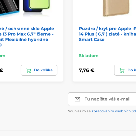
é / ochranné sklo Apple
Puzdro / kryt pre Apple 
 13 Pro Max 6,7" čierne -
14 Plus ( 6,7 ) zlaté - knih
it Flexibilné hybridné
Smart Case
D
om
Skladom
 €
7,76 €
Do košíka
Do k
Tu napíšte váš e-mail
Souhlasím se
zpracováním osobních úd