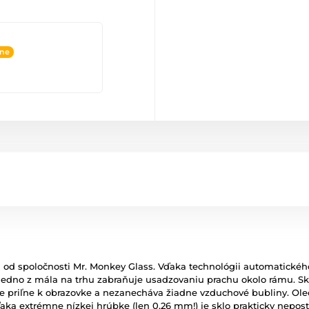
ine
od spoločnosti Mr. Monkey Glass. Vďaka technológii automatického l
jedno z mála na trhu zabraňuje usadzovaniu prachu okolo rámu. Skl
le priľne k obrazovke a nezanecháva žiadne vzduchové bubliny. Ole
ďaka extrémne nízkej hrúbke (len 0,26 mm!) je sklo prakticky nepos