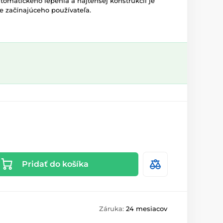
tomatického lepenia a najtenšej konštrukcii je
e začínajúceho používateľa.
Pridať do košíka
Záruka:
24 mesiacov