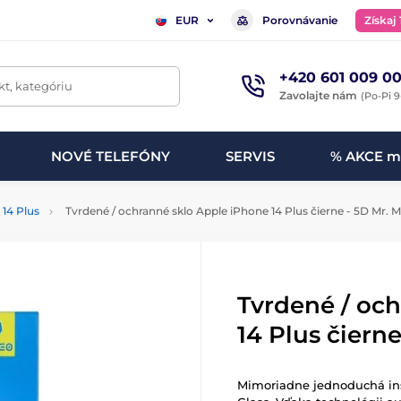
Porovnávanie
Získaj
EUR
+420 601 009 00
t, kategóriu
Zavolajte nám
(Po-Pi 9
NOVÉ TELEFÓNY
SERVIS
% AKCE m
 14 Plus
Tvrdené / ochranné sklo Apple iPhone 14 Plus čierne - 5D Mr. 
Tvrdené / oc
14 Plus čiern
Mimoriadne jednoduchá inš