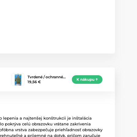
Tvrdené / ochranné…
K nákupu
19,56 €
epenia a najtenšej konštrukcii je inštalácia
o pokrýva celú obrazovku vrátane zakrivenia
ofóbna vrstva zabezpečuje priehľadnosť obrazovky
trehnuteľné a príjemné na dotyk, pričom zaručuje