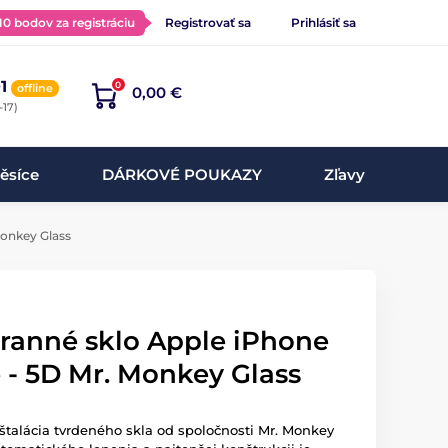
 10 bodov za registráciu
Registrovať sa
Prihlásiť sa
1
0
offline
0,00 €
-17)
ěsíce
DÁRKOVÉ POUKAZY
Zľavy
Monkey Glass
hranné sklo Apple iPhone
e - 5D Mr. Monkey Glass
talácia tvrdeného skla od spoločnosti Mr. Monkey