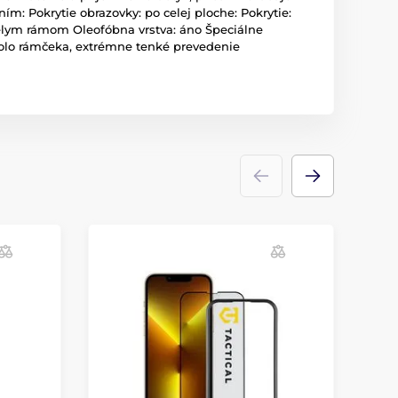
m: Pokrytie obrazovky: po celej ploche: Pokrytie:
bielym rámom Oleofóbna vrstva: áno Špeciálne
okolo rámčeka, extrémne tenké prevedenie