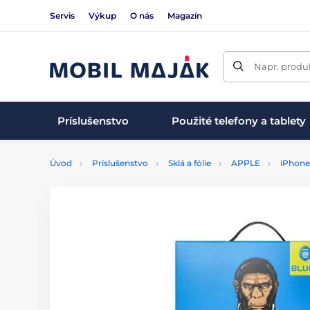
Servis
Výkup
O nás
Magazín
Napr. produk
Príslušenstvo
Použité telefony a tablety
Úvod
Príslušenstvo
Sklá a fólie
APPLE
iPhone