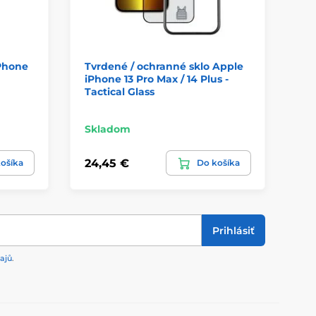
iPhone
Tvrdené / ochranné sklo Apple
Tv
a
iPhone 13 Pro Max / 14 Plus -
iP
Tactical Glass
Skladom
Sk
24,45 €
6,
ošíka
Do košíka
Prihlásiť
ajů
.