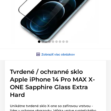
Zobraziť viac obrázkov
Tvrdené / ochranné sklo
Apple iPhone 14 Pro MAX X-
ONE Sapphire Glass Extra
Hard
Unikátne tvrdené sklo X-one so zafírovou vrstvou -
líder v ochrane obrazovky. Vďaka vrstve syntetického