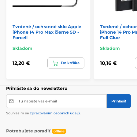
Tvrdené / ochranné sklo Apple
Tvrdené / ochra
iPhone 14 Pro Max čierne 5D -
iPhone 14 Pro Ma
Forcell
Full Glue
Skladom
Skladom
12,20 €
10,16 €
Do košíka
Prihláste sa do newsletteru
Tu napíšte váš e-mail
Prihlásiť
Souhlasím se
zpracováním osobních údajů
.
Potrebujete poradiť
offline