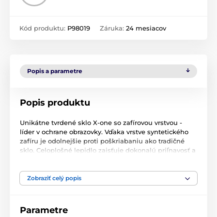
Kód produktu:
P98019
Záruka:
24 mesiacov
Popis a parametre
Popis produktu
Unikátne tvrdené sklo X-one so zafírovou vrstvou -
líder v ochrane obrazovky. Vďaka vrstve syntetického
zafíru je odolnejšie proti poškriabaniu ako tradičné
sklo. Celoplošné lepidlo zaisťuje dokonalú priľnavosť a
oleofóbna vrstva zabraňuje vzniku odtlačkov prstov.
Zafír je jedným z najodolnejších minerálov, ktoré sa
nachádzajú v prírode - na desaťstupňovej Mohsovej
Zobraziť celý popis
stupnici je druhý po diamante. V skle existuje jeho
syntetická verzia, ktorá je kombináciou korundu a
oxidu hlinitého. V praxi je vďaka tejto vysokej tvrdosti
Parametre
zafírové sklo oveľa odolnejšie voči mechanickému