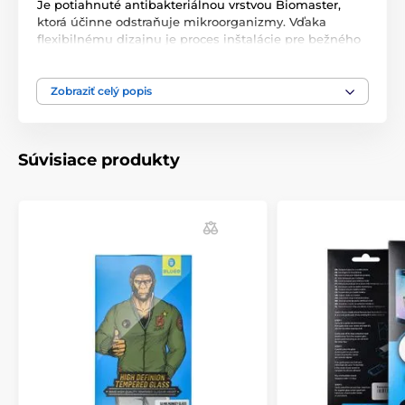
Je potiahnuté antibakteriálnou vrstvou Biomaster,
ktorá účinne odstraňuje mikroorganizmy. Vďaka
flexibilnému dizajnu je proces inštalácie pre bežného
používateľa veľmi jednoduchý.
Zobraziť celý popis
Flexibilná hybridná konštrukcia = ešte väčšia
odolnosť!
Súvisiace produkty
Pri páde sklo absorbuje všetku energiu a nerozbije sa,
čím chráni displej a vaše ruky. Je to vďaka jedinečnej
hybridnej konštrukcii: kombinácia tvrdeného skla a
PET fólie robí sklo tvrdým a zároveň flexibilným -
možno ho ohnúť až o 180 stupňov!
Antibakteriálna vrstva chráni pred mikróbmi
Biomaster je antimikrobiálna látka, ktorá poskytuje
účinnú a dlhodobú ochranu pred škodlivými
baktériami a mikróbmi. Antibakteriálny povlak
uvoľňuje ióny striebra, ktoré poskytujú účinnú ochranu
proti väčšine mikroorganizmov tým, že brzdia rast