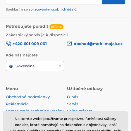
Souhlasím se
zpracováním osobních údajů
.
Potrebujete poradiť
offline
Zákaznický servis je k dispozícii
+420 601 009 001
obchod@mobilmajak.cz
Kde nás nájdete
Slovenčina
Menu
Užitočné odkazy
Obchodné podmienky
O nás
Reklamácie
Servis
Spracovanie osobných údajov
Voľné miesta
Doprava a platba
Kontakt
Na tomto webe používame pre správnu funkčnosť súbory
Odstúpenie od zmluvy
cookies, ktoré pomáhajú na dokončenie objednávky, lepší
užívateľský zážitok a pomáhajú nám zlepšovať naše služby. Info