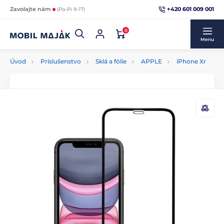
+420 601 009 001
Zavolajte nám
(Po-Pi 9-17)
0
Menu
Úvod
Príslušenstvo
Sklá a fólie
APPLE
iPhone Xr