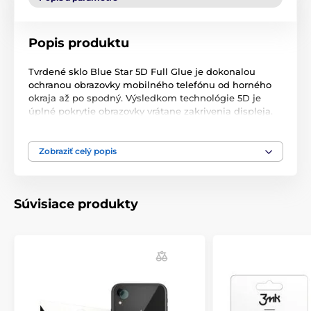
Popis produktu
Tvrdené sklo Blue Star 5D Full Glue je dokonalou
ochranou obrazovky mobilného telefónu od horného
okraja až po spodný. Výsledkom technológie 5D je
úplné pokrytie obrazovky vrátane zakrivenia displeja.
Veľmi dobre priľne, takže na ňom nie je miesto pre
nečistoty a prach. Vďaka extrémne nízkej hrúbke 0,3
mm je úplne nezistiteľný a neviditeľný. Poskytuje 100
Zobraziť celý popis
% hodnotu dotyku a slobodu používania. Sklo chráni
displej pred prasklinami, škrabancami a poškodením.
Oleofóbny povlak zaisťuje čistotu obrazovky a odolnosť
Súvisiace produkty
voči odtlačkom prstov a nečistotám.
Produkt je zaradený v kategóriách
iPhone 11
iPhone Xr