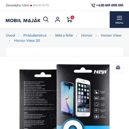
+420 601 009 001
Zavolajte nám
(Po-Pi 9-17)
0
Menu
Úvod
Príslušenstvo
Sklá a fólie
Honor
Honor View
Honor View 20