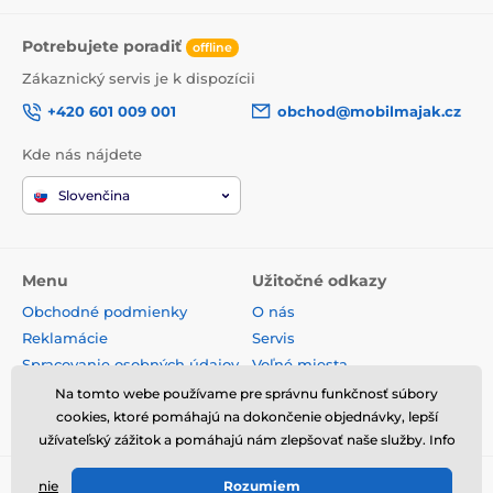
Potrebujete poradiť
offline
Zákaznický servis je k dispozícii
+420 601 009 001
obchod@mobilmajak.cz
Kde nás nájdete
Slovenčina
Menu
Užitočné odkazy
Obchodné podmienky
O nás
Reklamácie
Servis
Spracovanie osobných údajov
Voľné miesta
Doprava a platba
Kontakt
Na tomto webe používame pre správnu funkčnosť súbory
Odstúpenie od zmluvy
cookies, ktoré pomáhajú na dokončenie objednávky, lepší
užívateľský zážitok a pomáhajú nám zlepšovať naše služby. Info
nie
Rozumiem
© 2026 www.mobilmajak.sk ⦁ E-shop vytvorila
SIMPLIA.cz