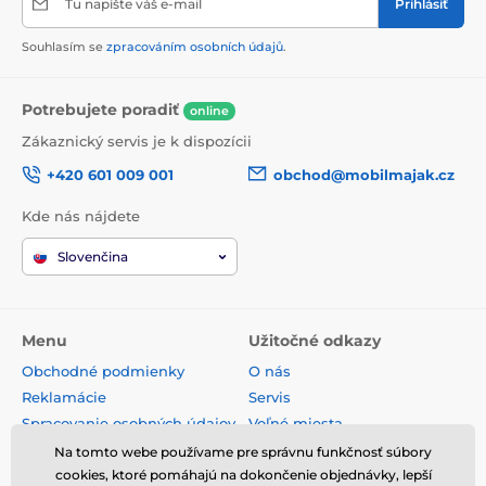
Tu napíšte váš e-mail
Prihlásiť
Souhlasím se
zpracováním osobních údajů
.
Potrebujete poradiť
online
Zákaznický servis je k dispozícii
+420 601 009 001
obchod@mobilmajak.cz
Kde nás nájdete
Slovenčina
Menu
Užitočné odkazy
Obchodné podmienky
O nás
Reklamácie
Servis
Spracovanie osobných údajov
Voľné miesta
Doprava a platba
Kontakt
Na tomto webe používame pre správnu funkčnosť súbory
cookies, ktoré pomáhajú na dokončenie objednávky, lepší
Odstúpenie od zmluvy