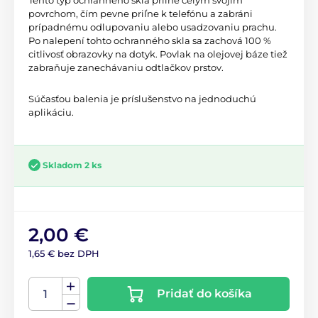
Tento typ ochranného skla priľne celým svojím
povrchom, čím pevne priľne k telefónu a zabráni
prípadnému odlupovaniu alebo usadzovaniu prachu.
Po nalepení tohto ochranného skla sa zachová 100 %
citlivosť obrazovky na dotyk. Povlak na olejovej báze tiež
zabraňuje zanechávaniu odtlačkov prstov.
Súčasťou balenia je príslušenstvo na jednoduchú
aplikáciu.
Skladom 2 ks
2,00 €
1,65 € bez DPH
Pridať do košíka