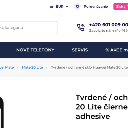
Porovnávanie
Získaj
EUR
+420 601 009 00
t, kategóriu
Zavolajte nám
(Po-Pi 9
NOVÉ TELEFÓNY
SERVIS
% AKCE m
ei Mate
Mate 20 Lite
Tvrdené / ochranné sklo Huawei Mate 20 Lite 
Tvrdené / oc
20 Lite čierne
adhesive