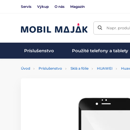
Servis
Výkup
O nás
Magazín
Napr. produk
Príslušenstvo
Použité telefony a tablety
Úvod
Príslušenstvo
Sklá a fólie
HUAWEI
Huaw