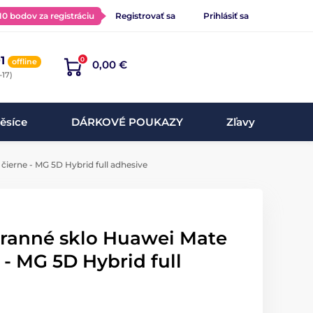
 10 bodov za registráciu
Registrovať sa
Prihlásiť sa
1
0
offline
0,00 €
-17)
ěsíce
DÁRKOVÉ POUKAZY
Zľavy
čierne - MG 5D Hybrid full adhesive
hranné sklo Huawei Mate
 - MG 5D Hybrid full