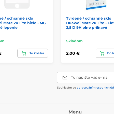
é / ochranné sklo
Tvrdené / ochranné sklo
 Mate 20 Lite biele - MG
Huawei Mate 20 Lite - Fle
é lepenie
2,5 D 9H plne priľnavé
om
Skladom
€
2,00 €
Do košíka
Do k
Tu napíšte váš e-mail
Souhlasím se
zpracováním osobních úd
Menu