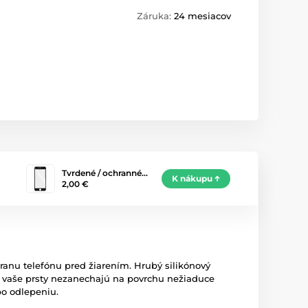
Záruka:
24 mesiacov
Tvrdené / ochranné…
K nákupu
2,00 €
ranu telefónu pred žiarením. Hrubý silikónový
ja vaše prsty nezanechajú na povrchu nežiaduce
bo odlepeniu.