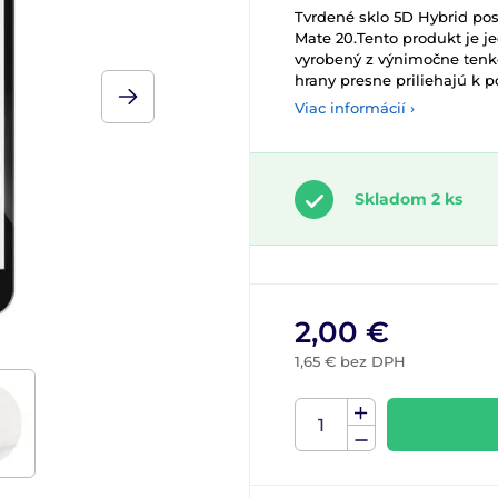
Tvrdené sklo 5D Hybrid po
Mate 20.Tento produkt je j
vyrobený z výnimočne tenké
hrany presne priliehajú k p
Viac informácií ›
Skladom 2 ks
2,00 €
1,65 € bez DPH