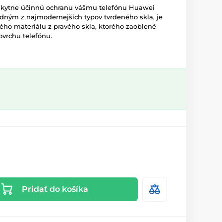
skytne účinnú ochranu vášmu telefónu Huawei
edným z najmodernejších typov tvrdeného skla, je
ho materiálu z pravého skla, ktorého zaoblené
ovrchu telefónu.
Pridať do košíka