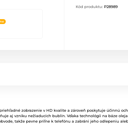
Kód produktu:
P28989
ine
 priehľadné zobrazenie v HD kvalite a zároveň poskytuje účinnú och
aňuje aj vzniku nežiaducich bublín. Vďaka technológii na báze ole
 obvode, takže pevne priľne k telefónu a zabráni jeho odlepeniu ale