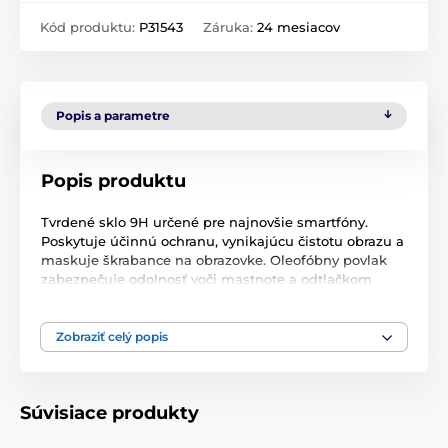
Kód produktu:
P31543
Záruka:
24 mesiacov
Popis a parametre
Popis produktu
Tvrdené sklo 9H určené pre najnovšie smartfóny.
Poskytuje účinnú ochranu, vynikajúcu čistotu obrazu a
maskuje škrabance na obrazovke. Oleofóbny povlak
zabezpečuje odolnosť voči mastnote a odtlačkom
prstov.
Sklo je tenké a robustné - má hrúbku menej ako 0,3
Zobraziť celý popis
mm a nezhrubne váš telefón. Vynikajúca priľnavosť
vďaka celoplošnému lepeniu znamená, že sa pod
fóliou nehromadia nečistoty ani prach. Jednoduchá
inštalácia vďaka priloženej súprave. Sklo dokonale
Súvisiace produkty
prilieha k obrazovke a nezanecháva žiadne vzduchové
bubliny. Vďaka nelepivému zloženiu sklo po