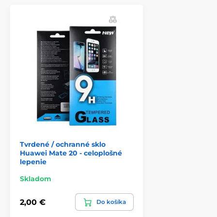
odstránení nezanecháva žiadne stopy.
Fólia z tvrdeného skla je oveľa odolnejšia proti
poškriabaniu ako plastové fólie. Hrany skla sú
zaoblené - bezpečnosť zaručená.
Index tvrdosti: 9H
Hrúbka: 0,3 mm
Tvrdené / ochranné sklo
Huawei Mate 20 - celoplošné
lepenie
Skladom
2,00 €
Do košíka