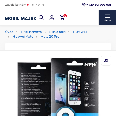
+420 601 009 001
Zavolajte nám
(Po-Pi 9-17)
0
Menu
Úvod
Príslušenstvo
Sklá a fólie
HUAWEI
Huawei Mate
Mate 20 Pro