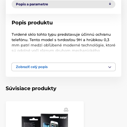
Popis a parametre
Popis produktu
Tvrdené sklo tohto typu predstavuje účinnú ochranu
telefónu. Tento model s tvrdosťou 9H a hrúbkou 0,3
mm patrí medzi obľúbené moderné technológie, ktoré
sú odolné voči rôznym druhom mechanického
poškodenia. Chráni obrazovku telefónu pred
prasklinami, škrabancami a inými poškodeniami.
Zobraziť celý popis
Tento typ ochranného skla priľne celou svojou
plochou, čím pevne priľne k telefónu a zabráni
prípadnému odlupovaniu alebo usadzovaniu prachu.
Po nalepení tohto ochranného skla sa zachová 100 %
Súvisiace produkty
citlivosť displeja na dotyk. Povlak na olejovej báze tiež
zabraňuje zanechávaniu odtlačkov prstov.
Súčasťou balenia je príslušenstvo na jednoduchú
aplikáciu.