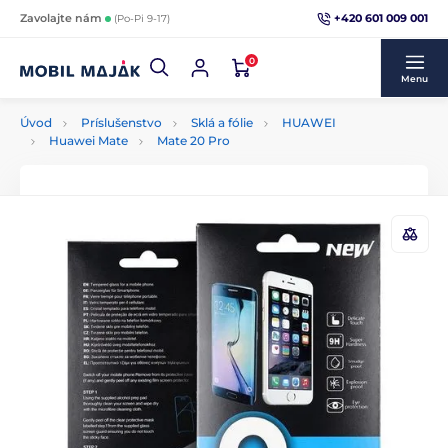
+420 601 009 001
Zavolajte nám
(Po-Pi 9-17)
0
Menu
Úvod
Príslušenstvo
Sklá a fólie
HUAWEI
Huawei Mate
Mate 20 Pro