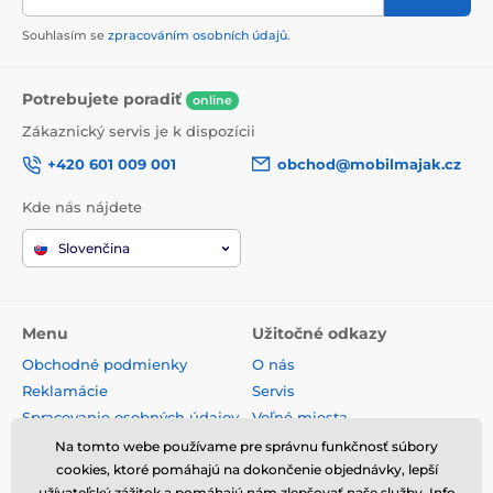
Souhlasím se
zpracováním osobních údajů
.
Potrebujete poradiť
online
Zákaznický servis je k dispozícii
+420 601 009 001
obchod@mobilmajak.cz
Kde nás nájdete
Slovenčina
Menu
Užitočné odkazy
Obchodné podmienky
O nás
Reklamácie
Servis
Spracovanie osobných údajov
Voľné miesta
Doprava a platba
Kontakt
Na tomto webe používame pre správnu funkčnosť súbory
Odstúpenie od zmluvy
cookies, ktoré pomáhajú na dokončenie objednávky, lepší
užívateľský zážitok a pomáhajú nám zlepšovať naše služby. Info