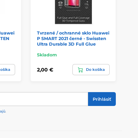
Huawei
Tvrzené / ochranné sklo Huawei
STEN
P SMART 2021 černé - Swissten
Ultra Durable 3D Full Glue
Skladom
2,00 €
ošíka
Do košíka
Prihlásiť
ajů
.