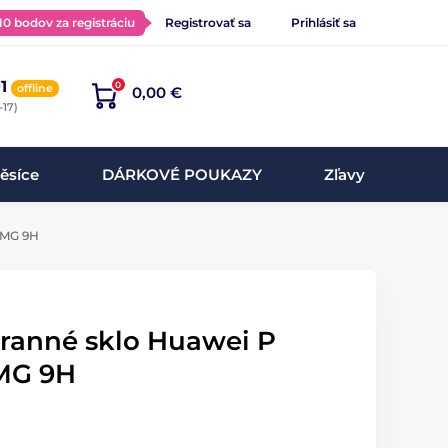
 10 bodov za registráciu
Registrovať sa
Prihlásiť sa
1
0
offline
0,00 €
-17)
ěsíce
DÁRKOVÉ POUKAZY
Zľavy
- MG 9H
hranné sklo Huawei P
 MG 9H