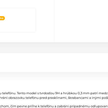
ine
u telefónu. Tento model s tvrdosťou 9H a hrúbkou 0,3 mm patrí med
áni obrazovku telefónu pred prasklinami, škrabancami a inými po
vrchom, čím pevne priľne k telefónu a zabráni prípadnému odlupovan