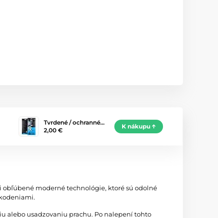
Tvrdené / ochranné…
K nákupu
2,00 €
zi obľúbené moderné technológie, ktoré sú odolné
škodeniami.
iu alebo usadzovaniu prachu. Po nalepení tohto