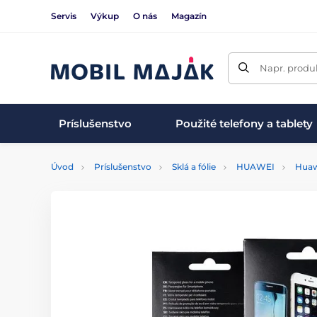
Servis
Výkup
O nás
Magazín
Napr. produk
Príslušenstvo
Použité telefony a tablety
Úvod
Príslušenstvo
Sklá a fólie
HUAWEI
Huaw