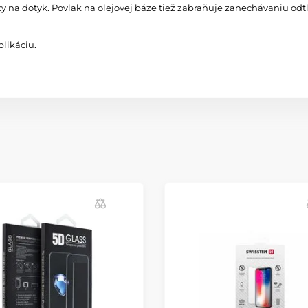
ky na dotyk. Povlak na olejovej báze tiež zabraňuje zanechávaniu odtl
likáciu.