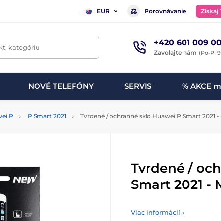
Porovnávanie
Získaj
EUR
+420 601 009 00
t, kategóriu
Zavolajte nám
(Po-Pi 9
NOVÉ TELEFÓNY
SERVIS
% AKCE m
ei P
P Smart 2021
Tvrdené / ochranné sklo Huawei P Smart 2021 
Tvrdené / oc
Smart 2021 -
Viac informácií ›