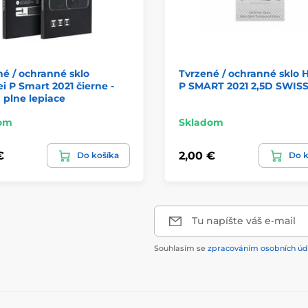
é / ochranné sklo
Tvrzené / ochranné sklo 
 P Smart 2021 čierne -
P SMART 2021 2,5D SWIS
plne lepiace
om
Skladom
€
2,00 €
Do košíka
Do k
Tu napíšte váš e-mail
Souhlasím se
zpracováním osobních úd