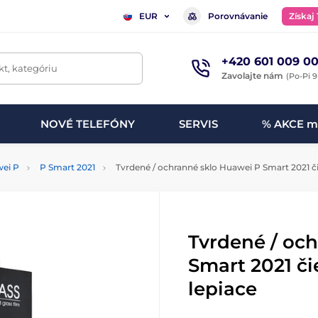
Porovnávanie
Získaj
EUR
+420 601 009 00
t, kategóriu
Zavolajte nám
(Po-Pi 9
NOVÉ TELEFÓNY
SERVIS
% AKCE m
ei P
P Smart 2021
Tvrdené / ochranné sklo Huawei P Smart 2021 či
Tvrdené / oc
Smart 2021 či
lepiace