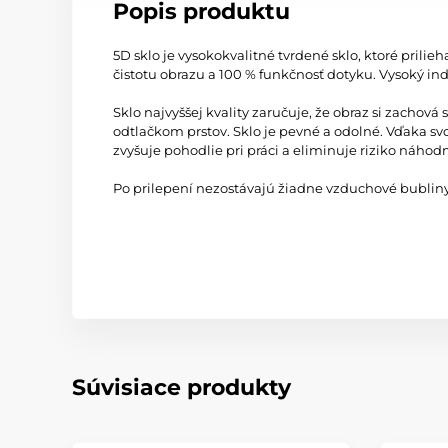
Popis produktu
5D sklo je vysokokvalitné tvrdené sklo, ktoré pril
čistotu obrazu a 100 % funkčnosť dotyku. Vysoký i
Sklo najvyššej kvality zaručuje, že obraz si zacho
odtlačkom prstov. Sklo je pevné a odolné. Vďaka s
zvyšuje pohodlie pri práci a eliminuje riziko náhod
Po prilepení nezostávajú žiadne vzduchové bubliny.
Súvisiace produkty