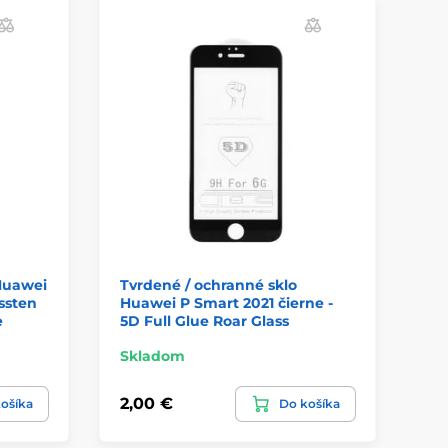
Huawei
Tvrdené / ochranné sklo
ssten
Huawei P Smart 2021 čierne -
e
5D Full Glue Roar Glass
Skladom
2,00 €
ošíka
Do košíka