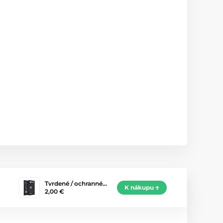
Tvrdené / ochranné…
K nákupu
2,00 €