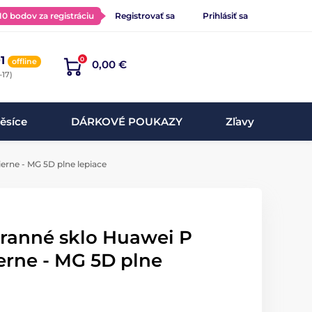
 10 bodov za registráciu
Registrovať sa
Prihlásiť sa
1
0
offline
0,00 €
-17)
ěsíce
DÁRKOVÉ POUKAZY
Zľavy
erne - MG 5D plne lepiace
hranné sklo Huawei P
erne - MG 5D plne