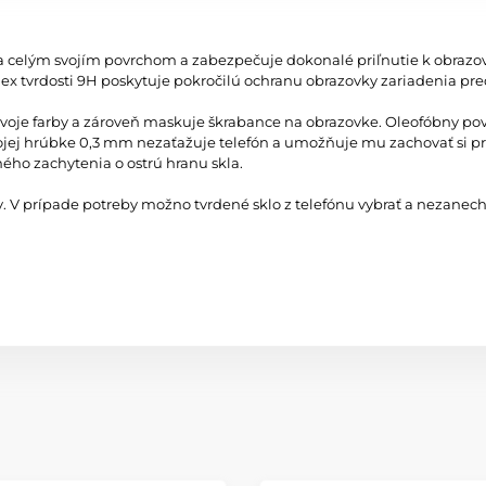
ieha celým svojím povrchom a zabezpečuje dokonalé priľnutie k obraz
ndex tvrdosti 9H poskytuje pokročilú ochranu obrazovky zariadenia p
vá svoje farby a zároveň maskuje škrabance na obrazovke. Oleofóbny p
vojej hrúbke 0,3 mm nezaťažuje telefón a umožňuje mu zachovať si pr
ného zachytenia o ostrú hranu skla.
 V prípade potreby možno tvrdené sklo z telefónu vybrať a nezanechá