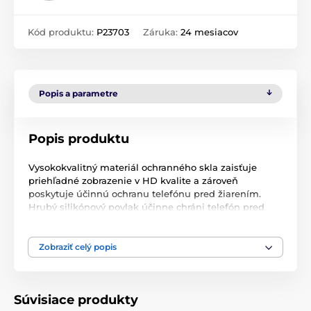
Kód produktu:
P23703
Záruka:
24 mesiacov
Popis a parametre
Popis produktu
Vysokokvalitný materiál ochranného skla zaisťuje
priehľadné zobrazenie v HD kvalite a zároveň
poskytuje účinnú ochranu telefónu pred žiarením.
Hrubý silikónový povlak účinne chráni telefón pred
nárazmi a zabraňuje aj vzniku nežiaducich bublín.
Vďaka technológii na báze oleja vaše prsty
nezanechajú na povrchu nežiaduce odtlačky prstov.
Zobraziť celý popis
Tento typ skla je lepivý po celom obvode, takže pevne
priľne k telefónu a zabráni jeho odlepeniu alebo
odlepeniu.
Súvisiace produkty
Výrobok je uložený vo viacvrstvovom tvrdom puzdre,