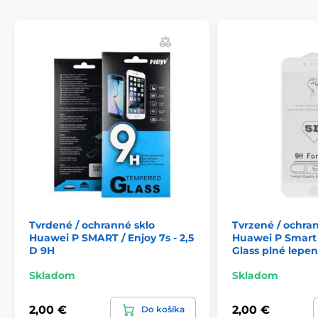
ktoré účinnejšie zabraňuje rozbitiu, poškriabaniu
alebo inému poškodeniu ochranného skla. Súčasťou
balenia je aj príslušenstvo na jednoduchú aplikáciu.
Tvrdené / ochranné sklo
Tvrzené / ochra
Huawei P SMART / Enjoy 7s - 2,5
Huawei P Smart 
D 9H
Glass plné lepen
Skladom
Skladom
2,00 €
2,00 €
Do košíka