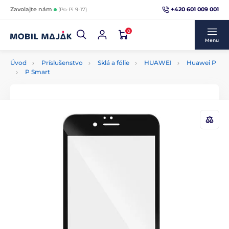
+420 601 009 001
Zavolajte nám
(Po-Pi 9-17)
0
Menu
Úvod
Príslušenstvo
Sklá a fólie
HUAWEI
Huawei P
P Smart