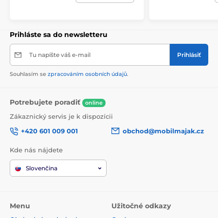
Prihláste sa do newsletteru
Tu napíšte váš e-mail
Prihlásiť
Souhlasím se
zpracováním osobních údajů
.
Potrebujete poradiť
online
Zákaznický servis je k dispozícii
+420 601 009 001
obchod@mobilmajak.cz
Kde nás nájdete
Slovenčina
Menu
Užitočné odkazy