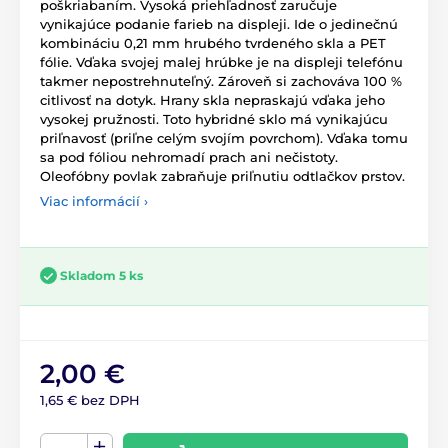
poškriabaním. Vysoká priehľadnosť zaručuje
vynikajúce podanie farieb na displeji. Ide o jedinečnú
kombináciu 0,21 mm hrubého tvrdeného skla a PET
fólie. Vďaka svojej malej hrúbke je na displeji telefónu
takmer nepostrehnuteľný. Zároveň si zachováva 100 %
citlivosť na dotyk. Hrany skla nepraskajú vďaka jeho
vysokej pružnosti. Toto hybridné sklo má vynikajúcu
priľnavosť (priľne celým svojím povrchom). Vďaka tomu
sa pod fóliou nehromadí prach ani nečistoty.
Oleofóbny povlak zabraňuje priľnutiu odtlačkov prstov.
Viac informácií ›
Skladom 5 ks
2,00 €
1,65 € bez DPH