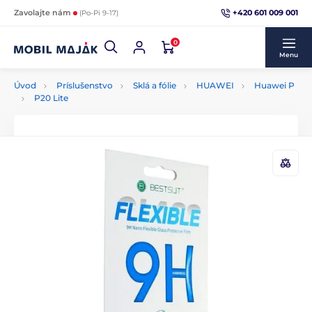
+420 601 009 001
Zavolajte nám
(Po-Pi 9-17)
0
Menu
Úvod
Príslušenstvo
Sklá a fólie
HUAWEI
Huawei P
P20 Lite