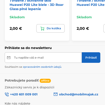
Tvrdené / ochranné sklo
Tvrdené / ochra
Huawei P20 Lite biele - 3D Roar
Huawei P20 Lite
Glass plné lepenie
Skladom
Skladom
2,00 €
2,00 €
Do košíka
Prihláste sa do newsletteru
Tu napíšte váš e-mail
Prihlásiť
Souhlasím se
zpracováním osobních údajů
.
Potrebujete poradiť
offline
Zákaznický servis je k dispozícii
+420 601 009 001
obchod@mobilmajak.cz
Kde nás nájdete