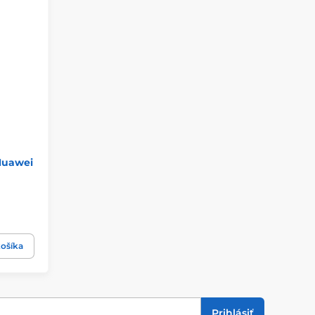
Huawei
ošíka
Prihlásiť