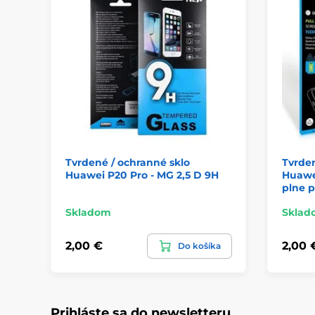
Tvrdené / ochranné sklo
Tvrden
Huawei P20 Pro - MG 2,5 D 9H
Huawei
plne p
Skladom
Sklad
2,00 €
2,00 
Do košíka
Prihláste sa do newsletteru