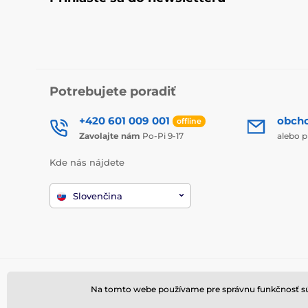
Potrebujete poradiť
+420 601 009 001
obch
offline
Zavolajte nám
Po-Pi 9-17
alebo p
Kde nás nájdete
Slovenčina
Na tomto webe používame pre správnu funkčnosť súbo