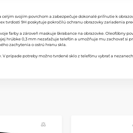
ieha celým svojím povrchom a zabezpečuje dokonalé priľnutie k obraz
ndex tvrdosti 9H poskytuje pokročilú ochranu obrazovky zariadenia p
vá svoje farby a zároveň maskuje škrabance na obrazovke. Oleofóbny p
vojej hrúbke 0,3 mm nezaťažuje telefón a umožňuje mu zachovať si pr
ného zachytenia o ostrú hranu skla.
 V prípade potreby možno tvrdené sklo z telefónu vybrať a nezanechá