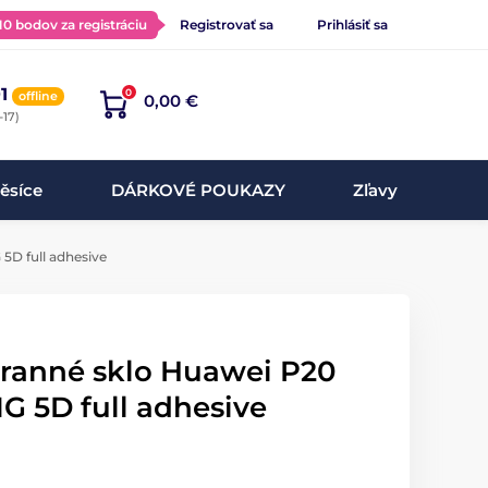
 10 bodov za registráciu
Registrovať sa
Prihlásiť sa
1
0
offline
0,00 €
-17)
ěsíce
DÁRKOVÉ POUKAZY
Zľavy
5D full adhesive
hranné sklo Huawei P20
MG 5D full adhesive