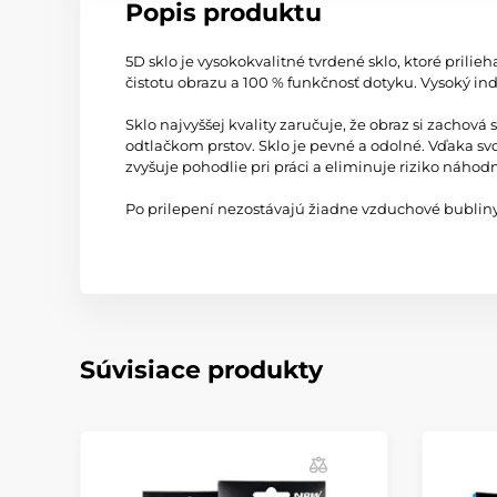
Popis produktu
5D sklo je vysokokvalitné tvrdené sklo, ktoré pril
čistotu obrazu a 100 % funkčnosť dotyku. Vysoký i
Sklo najvyššej kvality zaručuje, že obraz si zacho
odtlačkom prstov. Sklo je pevné a odolné. Vďaka s
zvyšuje pohodlie pri práci a eliminuje riziko náhod
Po prilepení nezostávajú žiadne vzduchové bubliny.
Súvisiace produkty