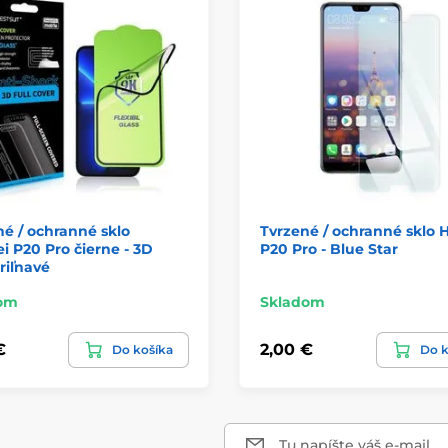
é / ochranné sklo
Tvrzené / ochranné sklo 
 P20 Pro čierne - 3D
P20 Pro - Blue Star
riľnavé
om
Skladom
€
2,00 €
Do košíka
Do k
Tu napíšte váš e-mail