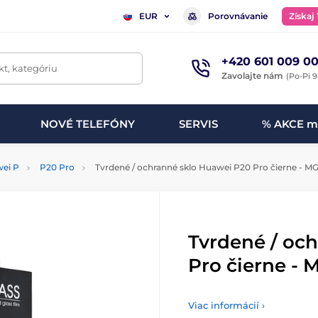
Porovnávanie
Získaj
EUR
+420 601 009 00
t, kategóriu
Zavolajte nám
(Po-Pi 9
NOVÉ TELEFÓNY
SERVIS
% AKCE m
ei P
P20 Pro
Tvrdené / ochranné sklo Huawei P20 Pro čierne - MG 
Tvrdené / oc
Pro čierne - 
Viac informácií ›