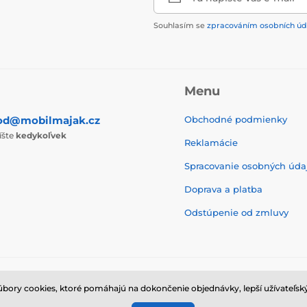
Souhlasím se
zpracováním osobních úd
Menu
od@mobilmajak.cz
Obchodné podmienky
íšte
kedykoľvek
Reklamácie
Spracovanie osobných úda
Doprava a platba
Odstúpenie od zmluvy
ry cookies, ktoré pomáhajú na dokončenie objednávky, lepší užívateľský
© 2026 www.mobilmajak.sk ⦁ E-shop vytvorila
SIMPLIA.cz