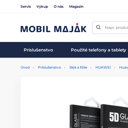
Servis
Výkup
O nás
Magazín
Napr. produk
Príslušenstvo
Použité telefony a tablety
Úvod
Príslušenstvo
Sklá a fólie
HUAWEI
Huaw