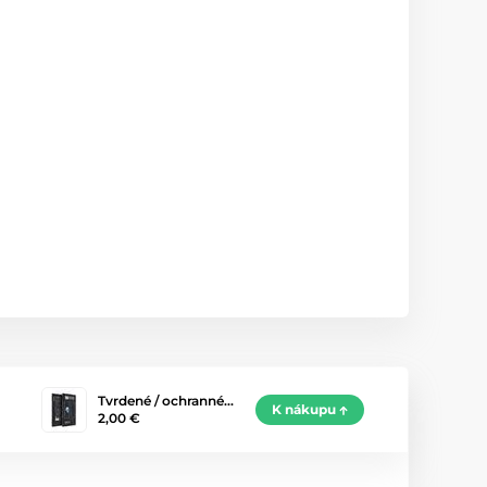
Tvrdené / ochranné…
K nákupu
2,00 €