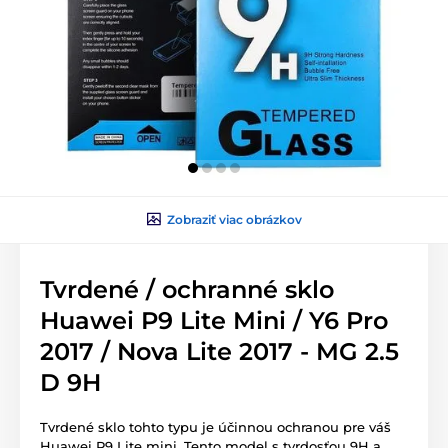
Zobraziť viac obrázkov
Tvrdené / ochranné sklo
Huawei P9 Lite Mini / Y6 Pro
2017 / Nova Lite 2017 - MG 2.5
D 9H
Tvrdené sklo tohto typu je účinnou ochranou pre váš
Huawei P9 Lite mini. Tento model s tvrdosťou 9H a