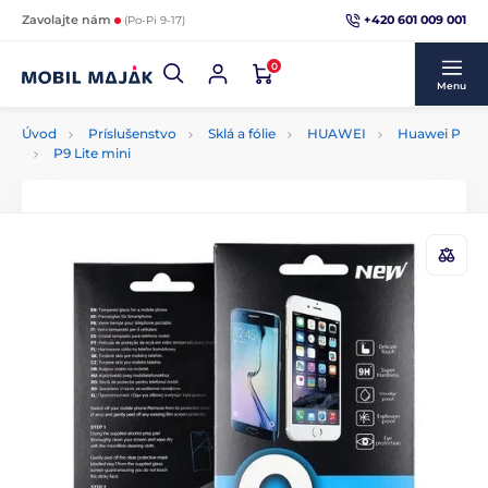
+420 601 009 001
Zavolajte nám
(Po-Pi 9-17)
0
Menu
Úvod
Príslušenstvo
Sklá a fólie
HUAWEI
Huawei P
P9 Lite mini