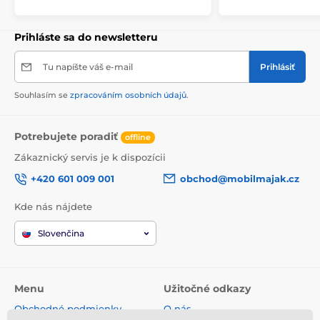
Prihláste sa do newsletteru
Tu napíšte váš e-mail
Prihlásiť
Souhlasím se
zpracováním osobních údajů
.
Potrebujete poradiť
offline
Zákaznický servis je k dispozícii
+420 601 009 001
obchod@mobilmajak.cz
Kde nás nájdete
Slovenčina
Menu
Užitočné odkazy
Obchodné podmienky
O nás