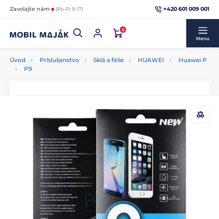
+420 601 009 001
Zavolajte nám
(Po-Pi 9-17)
0
Menu
Úvod
Príslušenstvo
Sklá a fólie
HUAWEI
Huawei P
P9