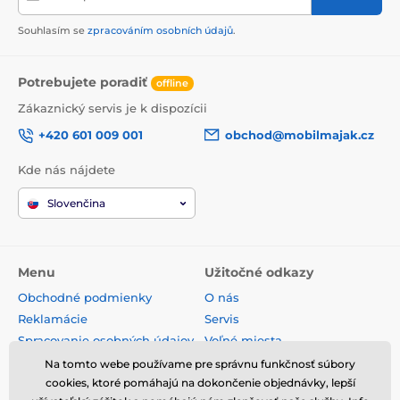
Souhlasím se
zpracováním osobních údajů
.
Potrebujete poradiť
offline
Zákaznický servis je k dispozícii
+420 601 009 001
obchod@mobilmajak.cz
Kde nás nájdete
Slovenčina
Menu
Užitočné odkazy
Obchodné podmienky
O nás
Reklamácie
Servis
Spracovanie osobných údajov
Voľné miesta
Doprava a platba
Kontakt
Na tomto webe používame pre správnu funkčnosť súbory
Odstúpenie od zmluvy
cookies, ktoré pomáhajú na dokončenie objednávky, lepší