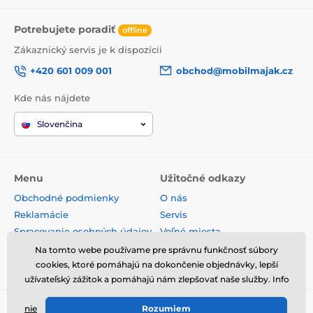
Potrebujete poradiť
offline
Zákaznický servis je k dispozícii
+420 601 009 001
obchod@mobilmajak.cz
Kde nás nájdete
Slovenčina
Menu
Užitočné odkazy
Obchodné podmienky
O nás
Reklamácie
Servis
Spracovanie osobných údajov
Voľné miesta
Doprava a platba
Kontakt
Na tomto webe používame pre správnu funkčnosť súbory
Odstúpenie od zmluvy
cookies, ktoré pomáhajú na dokončenie objednávky, lepší
užívateľský zážitok a pomáhajú nám zlepšovať naše služby. Info
nie
Rozumiem
© 2026 www.mobilmajak.sk ⦁ E-shop vytvorila
SIMPLIA.cz