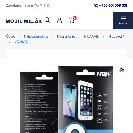
+420 601 009 001
Zavolajte nám
(Po-Pi 9-17)
0
Menu
Úvod
Príslušenstvo
Sklá a fólie
HUAWEI
Huawei Y
Y3 2017