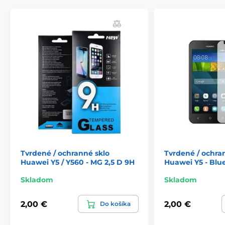
citlivosť displeja na dotyk. Povlak na olejovej báze tiež
zabraňuje zanechávaniu odtlačkov prstov.
Súčasťou balenia je príslušenstvo na jednoduchú
aplikáciu.
Tvrdené / ochranné sklo
Tvrdené / ochra
Huawei Y5 / Y560 - MG 2,5 D 9H
Huawei Y5 - Blue
Skladom
Skladom
2,00 €
2,00 €
Do košíka