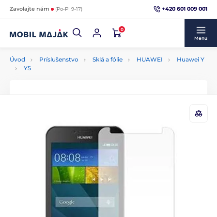
+420 601 009 001
Zavolajte nám
(Po-Pi 9-17)
0
Menu
Úvod
Príslušenstvo
Sklá a fólie
HUAWEI
Huawei Y
Y5