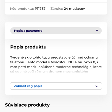
Kód produktu:
P11787
Záruka:
24 mesiacov
Popis a parametre
Popis produktu
Tvrdené sklo tohto typu predstavuje účinnú ochranu
telefónu. Tento model s tvrdosťou 10H a hrúbkou 0,3
mm patrí medzi obľúbené moderné technológie, ktoré
sú odolné voči rôznym druhom mechanického
poškodenia. Chráni obrazovku telefónu pred
poškriabaním a zvyšuje odolnosť obrazovky proti
nárazom a mechanickému poškodeniu.
Zobraziť celý popis
Tento typ ochranného skla priľne celou svojou
plochou, čím pevne priľne k telefónu a zabráni
Súvisiace produkty
prípadnému odlupovaniu alebo usadzovaniu prachu.
Po nalepení tohto ochranného skla sa zachová 100 %