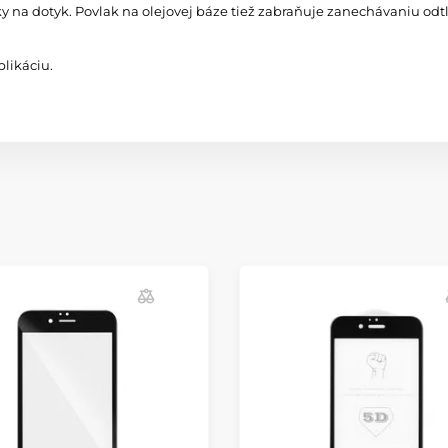
ky na dotyk. Povlak na olejovej báze tiež zabraňuje zanechávaniu odtl
likáciu.