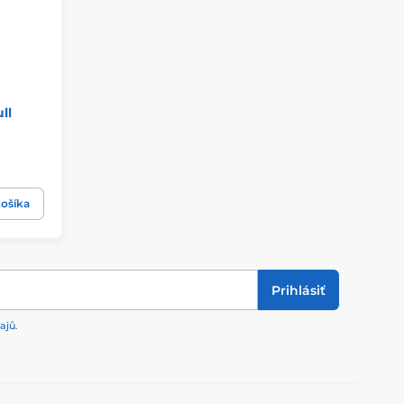
ll
ošíka
Prihlásiť
ajů
.