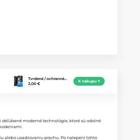
Tvrdené / ochranné…
K nákupu
2,00 €
zi obľúbené moderné technológie, ktoré sú odolné
škodeniami.
iu alebo usadzovaniu prachu. Po nalepení tohto