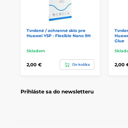
Tvrdené / ochranné sklo pre
Tvrden
Huawei Y5P - Flexible Nano 9H
Huawei
Glue
Skladom
Sklad
2,00 €
2,00 
Do košíka
Prihláste sa do newsletteru