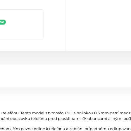
ine
u telefónu. Tento model s tvrdosťou 9H a hrúbkou 0,3 mm patrí med
áni obrazovku telefónu pred prasklinami, škrabancami a inými po
vrchom, čím pevne priľne k telefónu a zabráni prípadnému odlupovan