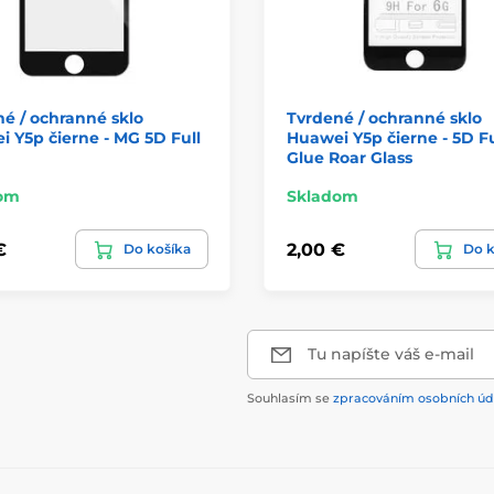
é / ochranné sklo
Tvrdené / ochranné sklo
 Y5p čierne - MG 5D Full
Huawei Y5p čierne - 5D Fu
Glue Roar Glass
om
Skladom
€
2,00 €
Do košíka
Do k
Tu napíšte váš e-mail
Souhlasím se
zpracováním osobních úd