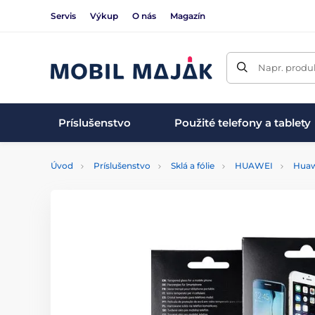
Servis
Výkup
O nás
Magazín
Napr. produk
Príslušenstvo
Použité telefony a tablety
Úvod
Príslušenstvo
Sklá a fólie
HUAWEI
Huaw