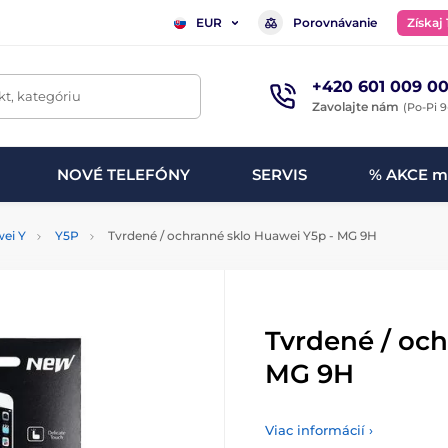
Porovnávanie
Získaj
EUR
+420 601 009 00
t, kategóriu
Zavolajte nám
(Po-Pi 9
NOVÉ TELEFÓNY
SERVIS
% AKCE m
ei Y
Y5P
Tvrdené / ochranné sklo Huawei Y5p - MG 9H
Tvrdené / och
MG 9H
Viac informácií ›