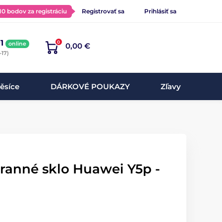
 10 bodov za registráciu
Registrovať sa
Prihlásiť sa
1
0
online
0,00 €
-17)
ěsíce
DÁRKOVÉ POUKAZY
Zľavy
ranné sklo Huawei Y5p -