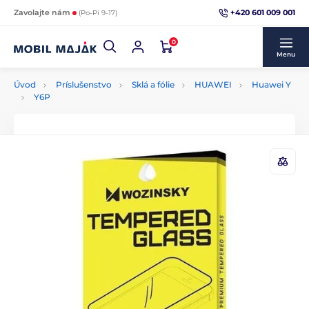
+420 601 009 001
Zavolajte nám
(Po-Pi 9-17)
0
Menu
Úvod
Príslušenstvo
Sklá a fólie
HUAWEI
Huawei Y
Y6P