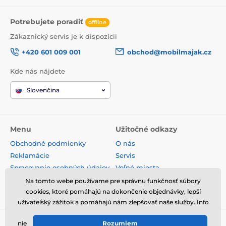
Potrebujete poradiť
offline
Zákaznický servis je k dispozícii
+420 601 009 001
obchod@mobilmajak.cz
Kde nás nájdete
Slovenčina
Menu
Užitočné odkazy
Obchodné podmienky
O nás
Reklamácie
Servis
Spracovanie osobných údajov
Voľné miesta
Doprava a platba
Kontakt
Na tomto webe používame pre správnu funkčnosť súbory
cookies, ktoré pomáhajú na dokončenie objednávky, lepší
Odstúpenie od zmluvy
užívateľský zážitok a pomáhajú nám zlepšovať naše služby. Info
nie
Rozumiem
© 2026 www.mobilmajak.sk ⦁ E-shop vytvorila
SIMPLIA.cz