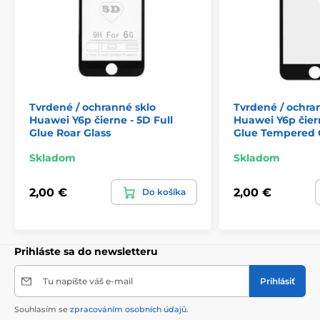
Tvrdené / ochranné sklo
Tvrdené / ochra
Huawei Y6p čierne - 5D Full
Huawei Y6p čier
Glue Roar Glass
Glue Tempered 
Skladom
Skladom
2,00 €
2,00 €
Do košíka
Prihláste sa do newsletteru
Tu napíšte váš e-mail
Prihlásiť
Souhlasím se
zpracováním osobních údajů
.