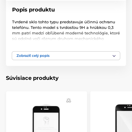
Popis produktu
Tvrdené sklo tohto typu predstavuje účinnú ochranu
telefónu. Tento model s tvrdosťou 9H a hrúbkou 0,3
mm patrí medzi obľúbené moderné technológie, ktoré
sú odolné voči rôznym druhom mechanického
poškodenia. Chráni obrazovku telefónu pred
prasklinami, škrabancami a inými poškodeniami.
Zobraziť celý popis
Tento typ ochranného skla priľne celou svojou
plochou, čím pevne priľne k telefónu a zabráni
prípadnému odlupovaniu alebo usadzovaniu prachu.
Po nalepení tohto ochranného skla sa zachová 100 %
Súvisiace produkty
citlivosť displeja na dotyk. Povlak na olejovej báze tiež
zabraňuje zanechávaniu odtlačkov prstov.
Súčasťou balenia je príslušenstvo na jednoduchú
aplikáciu.