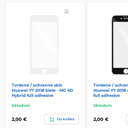
alebo inému poškodeniu ochranného skla. Súčasťou
balenia je aj príslušenstvo na jednoduchú aplikáciu.
Tvrdené / ochranné sklo
Tvrdené / ochra
Huawei Y7 2018 biele - MG 5D
Huawei Y7 2018 
Hybrid full adhesive
full adhesive
Skladom
Skladom
2,00 €
2,00 €
Do košíka