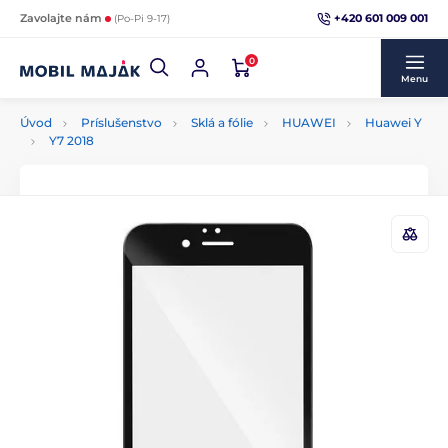
+420 601 009 001
Zavolajte nám
(Po-Pi 9-17)
0
Menu
Úvod
Príslušenstvo
Sklá a fólie
HUAWEI
Huawei Y
Y7 2018