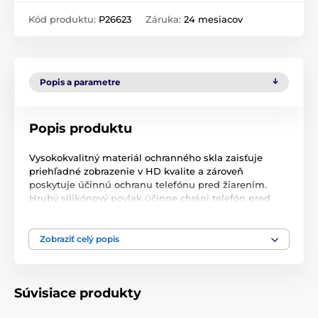
Kód produktu:
P26623
Záruka:
24 mesiacov
Popis a parametre
Popis produktu
Vysokokvalitný materiál ochranného skla zaisťuje
priehľadné zobrazenie v HD kvalite a zároveň
poskytuje účinnú ochranu telefónu pred žiarením.
Hrubý silikónový povlak účinne chráni telefón pred
nárazmi a zabraňuje aj vzniku nežiaducich bublín.
Vďaka technológii na báze oleja vaše prsty
nezanechajú na povrchu nežiaduce odtlačky prstov.
Zobraziť celý popis
Tento typ skla je lepivý po celom obvode, takže pevne
priľne k telefónu a zabráni jeho odlepeniu alebo
odlepeniu.
Súvisiace produkty
Výrobok je uložený vo viacvrstvovom tvrdom puzdre,
ktoré účinnejšie zabraňuje rozbitiu, poškriabaniu