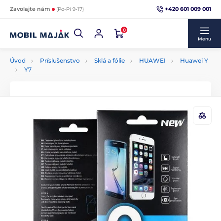
+420 601 009 001
Zavolajte nám
(Po-Pi 9-17)
0
Menu
Úvod
Príslušenstvo
Sklá a fólie
HUAWEI
Huawei Y
Y7