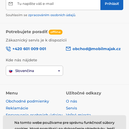
Tu napíšte váš e-mail
Prihlásiť
Souhlasím se
zpracováním osobních údajů
.
Potrebujete poradiť
offline
Zákaznický servis je k dispozícii
+420 601 009 001
obchod@mobilmajak.cz
Kde nás nájdete
Slovenčina
Menu
Užitočné odkazy
Obchodné podmienky
O nás
Reklamácie
Servis
Spracovanie osobných údajov
Voľné miesta
Doprava a platba
Kontakt
Na tomto webe používame pre správnu funkčnosť súbory
Odstúpenie od zmluvy
cookies, ktoré pomáhajú na dokončenie objednávky, lepší