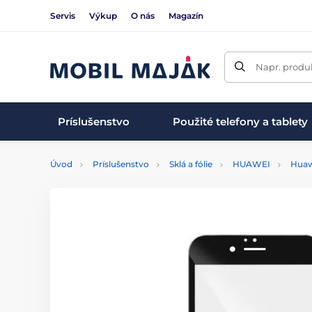
Servis
Výkup
O nás
Magazín
Napr. produk
Príslušenstvo
Použité telefony a tablety
Úvod
Príslušenstvo
Sklá a fólie
HUAWEI
Huaw