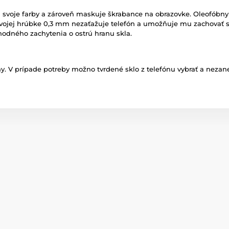
ová svoje farby a zároveň maskuje škrabance na obrazovke. Oleofób
svojej hrúbke 0,3 mm nezaťažuje telefón a umožňuje mu zachovať si
áhodného zachytenia o ostrú hranu skla.
. V prípade potreby možno tvrdené sklo z telefónu vybrať a nezane