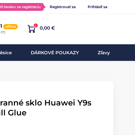
 10 bodov za registráciu
Registrovať sa
Prihlásiť sa
1
0
offline
0,00 €
-17)
ěsíce
DÁRKOVÉ POUKAZY
Zľavy
hranné sklo Huawei Y9s
ll Glue