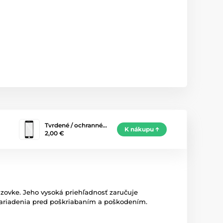
Tvrdené / ochranné…
K nákupu
2,00 €
azovke. Jeho vysoká priehľadnosť zaručuje
 zariadenia pred poškriabaním a poškodením.