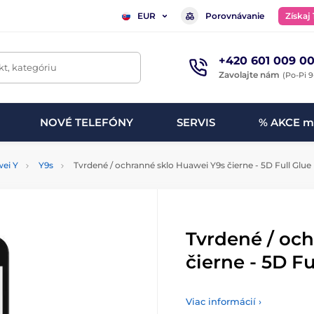
Porovnávanie
Získaj
EUR
+420 601 009 00
t, kategóriu
Zavolajte nám
(Po-Pi 9
NOVÉ TELEFÓNY
SERVIS
% AKCE m
ei Y
Y9s
Tvrdené / ochranné sklo Huawei Y9s čierne - 5D Full Glue
Tvrdené / oc
čierne - 5D Fu
Viac informácií ›