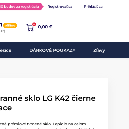
 10 bodov za registráciu
Registrovať sa
Prihlásiť sa
1
0
offline
0,00 €
-17)
ěsíce
DÁRKOVÉ POUKAZY
Zľavy
ranné sklo LG K42 čierne
iace
litné prémiové tvrdené sklo. Lepidlo na celom