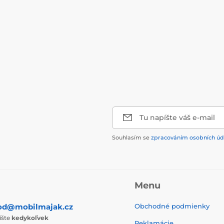
Tu napíšte váš e-mail
Souhlasím se
zpracováním osobních úd
Menu
od@mobilmajak.cz
Obchodné podmienky
íšte
kedykoľvek
Reklamácie