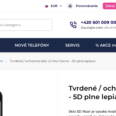
Porovnávanie
Získaj
EUR
+420 601 009 00
t, kategóriu
Zavolajte nám
(Po-Pi 9
NOVÉ TELEFÓNY
SERVIS
% AKCE m
ní
Tvrdené / ochranné sklo LG K42 čierne - 5D plne lepiace
Tvrdené / och
- 5D plne lep
Sklo 5D Roar je vysoko kva