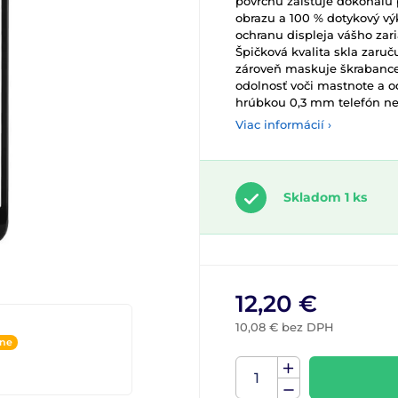
povrchu zaisťuje dokonalú 
obrazu a 100 % dotykový vý
ochranu displeja vášho za
Špičková kvalita skla zaruč
zároveň maskuje škrabance
odolnosť voči mastnote a o
hrúbkou 0,3 mm telefón ne
Viac informácií ›
Skladom 1 ks
12,20 €
10,08 € bez DPH
ine