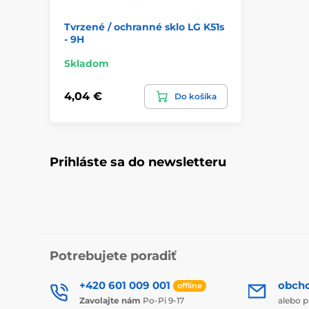
Tvrzené / ochranné sklo LG K51s
- 9H
Skladom
4,04 €
Do košíka
Prihláste sa do newsletteru
Potrebujete poradiť
+420 601 009 001
obch
offline
Zavolajte nám
Po-Pi 9-17
alebo p