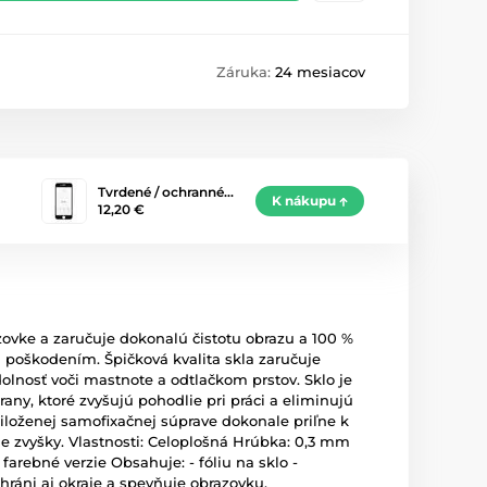
Záruka:
24 mesiacov
Tvrdené / ochranné…
K nákupu
12,20 €
zovke a zaručuje dokonalú čistotu obrazu a 100 %
 poškodením. Špičková kvalita skla zaručuje
lnosť voči mastnote a odtlačkom prstov. Sklo je
ny, ktoré zvyšujú pohodlie pri práci a eliminujú
riloženej samofixačnej súprave dokonale priľne k
e zvyšky. Vlastnosti: Celoplošná Hrúbka: 0,3 mm
farebné verzie Obsahuje: - fóliu na sklo -
hráni aj okraje a spevňuje obrazovku.