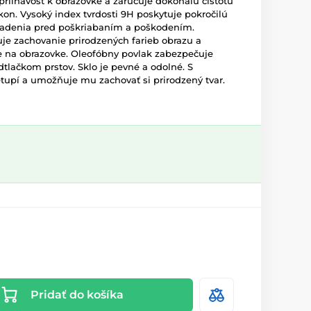
priľnavosť k obrazovke a zaručuje dokonalú čistotu
kon. Vysoký index tvrdosti 9H poskytuje pokročilú
riadenia pred poškriabaním a poškodením.
uje zachovanie prirodzených farieb obrazu a
 na obrazovke. Oleofóbny povlak zabezpečuje
dtlačkom prstov. Sklo je pevné a odolné. S
tupí a umožňuje mu zachovať si prirodzený tvar.
Pridať do košíka