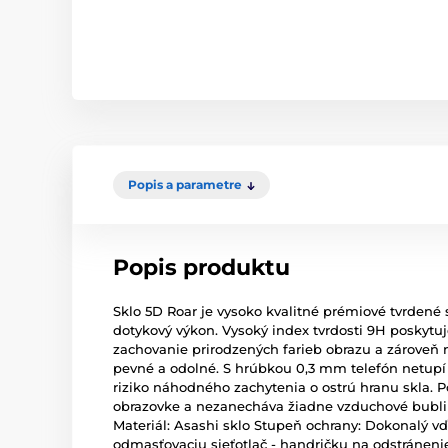
Popis a parametre
Popis produktu
Sklo 5D Roar je vysoko kvalitné prémiové tvrdené 
dotykový výkon. Vysoký index tvrdosti 9H poskytu
zachovanie prirodzených farieb obrazu a zároveň 
pevné a odolné. S hrúbkou 0,3 mm telefón netupí 
riziko náhodného zachytenia o ostrú hranu skla. P
obrazovke a nezanecháva žiadne vzduchové bublin
Materiál: Asashi sklo Stupeň ochrany: Dokonalý vďa
odmasťovaciu sieťotlač - handričku na odstránenie