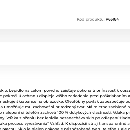
Kód produktu:
P65184
sklo. Lepidlo na celom povrchu zaisťuje dokonalú priľnavosť k obra
je pokročilú ochranu displeja vášho zariadenia pred poškriabaním a
maskuje škrabance na obrazovke. Oleofóbny povlak zabezpečuje odo
a umožňuje mu zachovať si prirodzený tvar. Má mierne zaoblené hra
o nalepení si telefón zachová 100 % dotykových vlastností. Vďaka p
y. Vďaka zloženiu bez lepidla nezanecháva sklo po odlepení žiadn
ka procesu vyrezávania* Vzhľad: K dispozícii sú aj transparentné a 
 prachu. Sklo je nielen dokonale prispôsobené tvaru telefónu, ale c