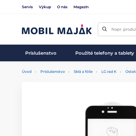
Servis
Výkup
O nás
Magazín
Napr. produk
Príslušenstvo
Použité telefony a tablety
Úvod
Príslušenstvo
Sklá a fólie
LG rad K
Ostat