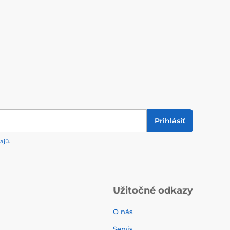
Prihlásiť
ajů
.
Užitočné odkazy
O nás
Servis