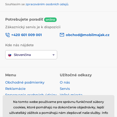
Souhlasím se
zpracováním osobních údajů
.
Potrebujete poradiť
online
Zákaznický servis je k dispozícii
+420 601 009 001
obchod@mobilmajak.cz
Kde nás nájdete
Slovenčina
Menu
Užitočné odkazy
Obchodné podmienky
O nás
Reklamácie
Servis
Spracovanie osobných údajov
Voľné miesta
Doprava a platba
Kontakt
Na tomto webe používame pre správnu funkčnosť súbory
Odstúpenie od zmluvy
cookies, ktoré pomáhajú na dokončenie objednávky, lepší
užívateľský zážitok a pomáhajú nám zlepšovať naše služby. Info