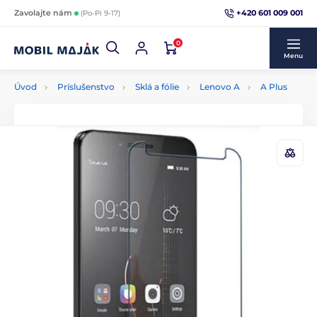
+420 601 009 001
Zavolajte nám
(Po-Pi 9-17)
0
Menu
Úvod
Príslušenstvo
Sklá a fólie
Lenovo A
A Plus