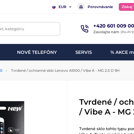
Porovnávanie
Získaj
EUR
+420 601 009 00
t, kategóriu
Zavolajte nám
(Po-Pi 9
NOVÉ TELEFÓNY
SERVIS
% AKCE m
00
Tvrdené / ochranné sklo Lenovo A1000 / Vibe A - MG 2.5 D 9H
Tvrdené / oc
/ Vibe A - MG
Tvrdené sklo tohto typu po