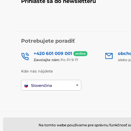
Prihláste sa do newsletteru
Potrebujete poradiť
+420 601 009 001
obch
online
Zavolajte nám
Po-Pi 9-17
alebo p
Kde nás nájdete
Slovenčina
Na tomto webe používame pre správnu funkčnosť súbo