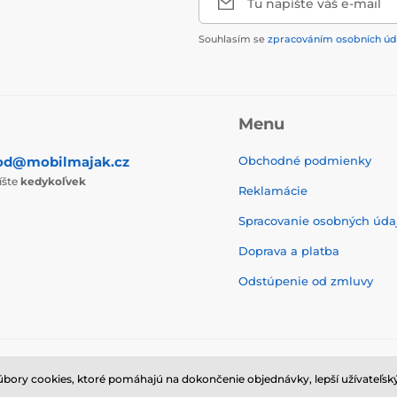
Tu napíšte váš e-mail
Souhlasím se
zpracováním osobních úd
Menu
od@mobilmajak.cz
Obchodné podmienky
íšte
kedykoľvek
Reklamácie
Spracovanie osobných úda
Doprava a platba
Odstúpenie od zmluvy
ry cookies, ktoré pomáhajú na dokončenie objednávky, lepší užívateľský
© 2026 www.mobilmajak.sk ⦁ E-shop vytvorila
SIMPLIA.cz