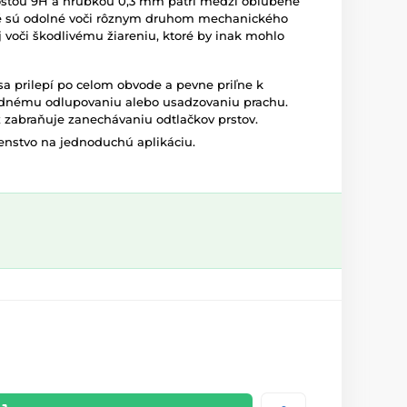
dosťou 9H a hrúbkou 0,3 mm patrí medzi obľúbené
ré sú odolné voči rôznym druhom mechanického
j voči škodlivému žiareniu, ktoré by inak mohlo
sa prilepí po celom obvode a pevne priľne k
padnému odlupovaniu alebo usadzovaniu prachu.
ž zabraňuje zanechávaniu odtlačkov prstov.
šenstvo na jednoduchú aplikáciu.