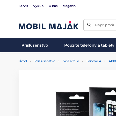
Servis
Výkup
O nás
Magazín
Napr. produk
Príslušenstvo
Použité telefony a tablety
Úvod
Príslušenstvo
Sklá a fólie
Lenovo A
A10