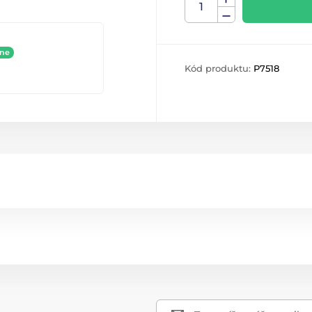
ine
Kód produktu:
P7518