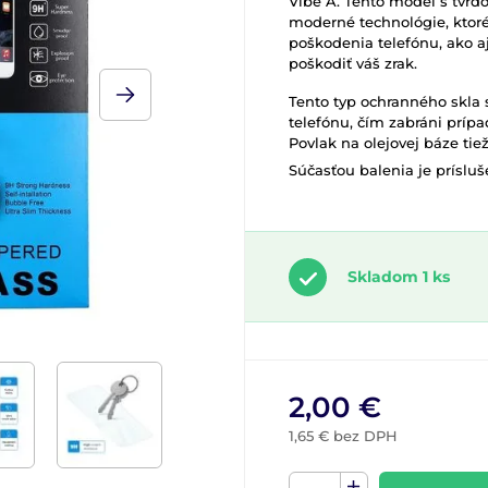
Vibe A. Tento model s tvr
moderné technológie, kto
poškodenia telefónu, ako a
poškodiť váš zrak.
Tento typ ochranného skla 
telefónu, čím zabráni prí
Povlak na olejovej báze tie
Súčasťou balenia je príslu
Skladom 1 ks
2,00 €
1,65 € bez DPH