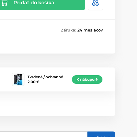
Pridať do košíka
Záruka:
24 mesiacov
Tvrdené / ochranné…
K nákupu
2,00 €