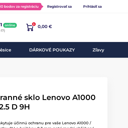
 10 bodov za registráciu
Registrovať sa
Prihlásiť sa
1
0
online
0,00 €
-17)
ěsíce
DÁRKOVÉ POUKAZY
Zľavy
hranné sklo Lenovo A1000
 2.5 D 9H
skytuje účinnú ochranu pre vaše Lenovo A1000 /