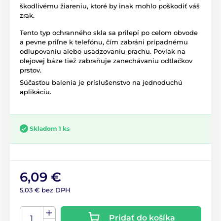
škodlivému žiareniu, ktoré by inak mohlo poškodiť váš
zrak.
Tento typ ochranného skla sa prilepí po celom obvode
a pevne priľne k telefónu, čím zabráni prípadnému
odlupovaniu alebo usadzovaniu prachu. Povlak na
olejovej báze tiež zabraňuje zanechávaniu odtlačkov
prstov.
Súčasťou balenia je príslušenstvo na jednoduchú
aplikáciu.
Skladom 1 ks
6,09 €
5,03 € bez DPH
Pridať do košíka