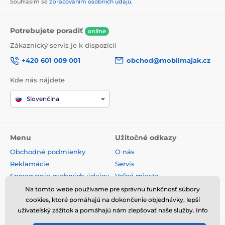
Souhlasím se
zpracováním osobních údajů
.
Potrebujete poradiť
online
Zákaznický servis je k dispozícii
+420 601 009 001
obchod@mobilmajak.cz
Kde nás nájdete
Slovenčina
Menu
Užitočné odkazy
Obchodné podmienky
O nás
Reklamácie
Servis
Spracovanie osobných údajov
Voľné miesta
Doprava a platba
Kontakt
Na tomto webe používame pre správnu funkčnosť súbory
Odstúpenie od zmluvy
cookies, ktoré pomáhajú na dokončenie objednávky, lepší
užívateľský zážitok a pomáhajú nám zlepšovať naše služby. Info