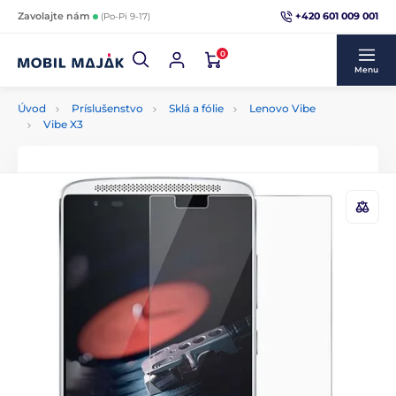
+420 601 009 001
Zavolajte nám
(Po-Pi 9-17)
0
Menu
Úvod
Príslušenstvo
Sklá a fólie
Lenovo Vibe
Vibe X3