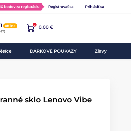
 10 bodov za registráciu
Registrovať sa
Prihlásiť sa
1
0
offline
0,00 €
-17)
ěsíce
DÁRKOVÉ POUKAZY
Zľavy
hranné sklo Lenovo Vibe