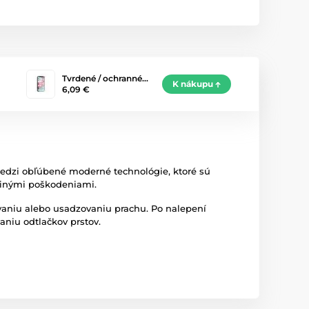
Tvrdené / ochranné…
K nákupu
6,09 €
medzi obľúbené moderné technológie, ktoré sú
 inými poškodeniami.
vaniu alebo usadzovaniu prachu. Po nalepení
aniu odtlačkov prstov.