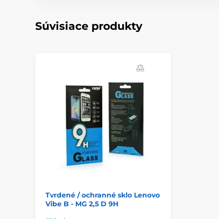
Súvisiace produkty
Tvrdené / ochranné sklo Lenovo
Vibe B - MG 2,5 D 9H