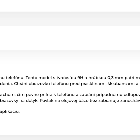
anu telefónu. Tento model s tvrdosťou 9H a hrúbkou 0,3 mm patrí 
nia. Chráni obrazovku telefónu pred prasklinami, škrabancami a
ovrchom, čím pevne priľne k telefónu a zabráni prípadnému odlupo
obrazovky na dotyk. Povlak na olejovej báze tiež zabraňuje zanecháv
aplikáciu.