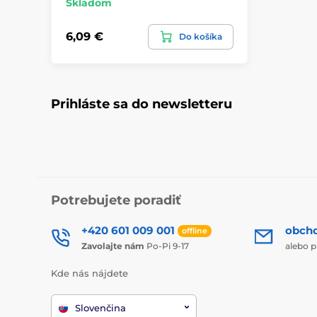
Skladom
6,09 €
Do košíka
Prihláste sa do newsletteru
Potrebujete poradiť
+420 601 009 001
obch
offline
Zavolajte nám
Po-Pi 9-17
alebo p
Kde nás nájdete
Slovenčina