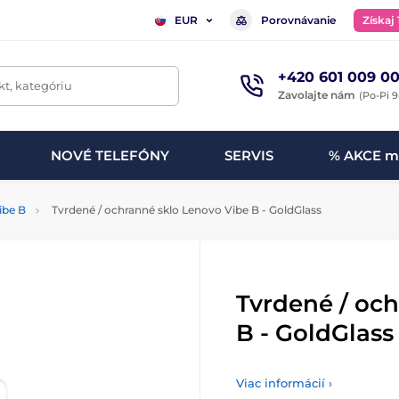
Porovnávanie
Získaj
EUR
+420 601 009 00
t, kategóriu
Zavolajte nám
(Po-Pi 9
NOVÉ TELEFÓNY
SERVIS
% AKCE m
ibe B
Tvrdené / ochranné sklo Lenovo Vibe B - GoldGlass
Tvrdené / oc
B - GoldGlass
Viac informácií ›