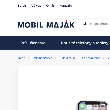
Servis
Výkup
O nás
Magazín
Napr. produk
Príslušenstvo
Použité telefony a tablety
Úvod
Príslušenstvo
Sklá a fólie
Lenovo Vibe
V