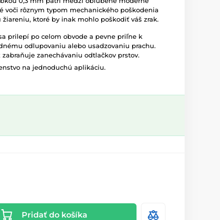
rúbkou 0,3 mm patrí medzi obľúbené moderné
lné voči rôznym typom mechanického poškodenia
 žiareniu, ktoré by inak mohlo poškodiť váš zrak.
sa prilepí po celom obvode a pevne priľne k
padnému odlupovaniu alebo usadzovaniu prachu.
ž zabraňuje zanechávaniu odtlačkov prstov.
šenstvo na jednoduchú aplikáciu.
Pridať do košíka