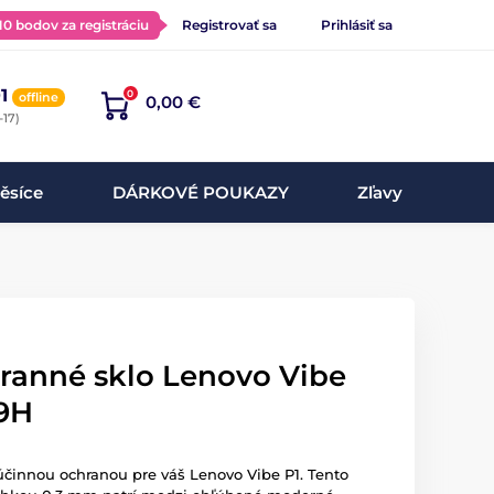
 10 bodov za registráciu
Registrovať sa
Prihlásiť sa
1
0
offline
0,00 €
-17)
ěsíce
DÁRKOVÉ POUKAZY
Zľavy
hranné sklo Lenovo Vibe
 9H
 účinnou ochranou pre váš Lenovo Vibe P1. Tento