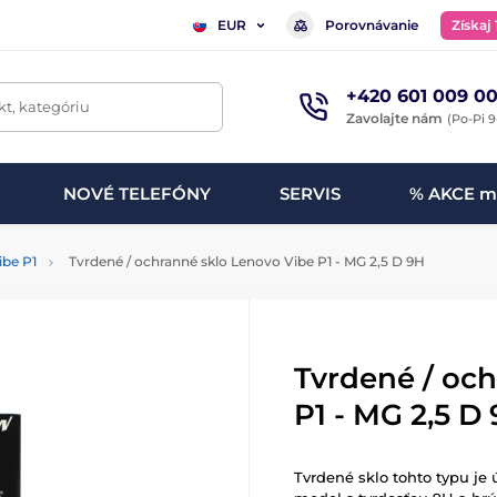
Porovnávanie
Získaj
EUR
+420 601 009 00
t, kategóriu
Zavolajte nám
(Po-Pi 9
NOVÉ TELEFÓNY
SERVIS
% AKCE m
ibe P1
Tvrdené / ochranné sklo Lenovo Vibe P1 - MG 2,5 D 9H
Tvrdené / oc
P1 - MG 2,5 D
Tvrdené sklo tohto typu je