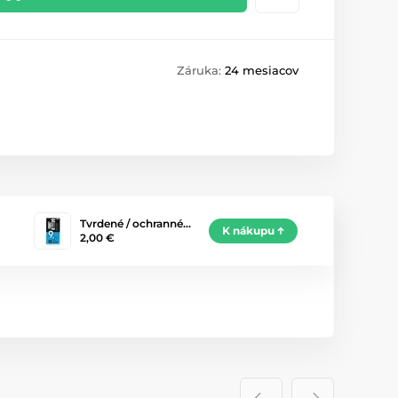
Záruka:
24 mesiacov
Tvrdené / ochranné…
K nákupu
2,00 €