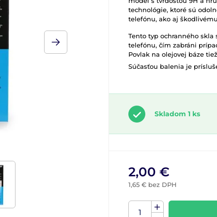
model s tvrdosťou 9H a h
technológie, ktoré sú odo
telefónu, ako aj škodlivému
Tento typ ochranného skla 
telefónu, čím zabráni prí
Povlak na olejovej báze tie
Súčasťou balenia je príslu
Skladom 1 ks
2,00 €
1,65 € bez DPH