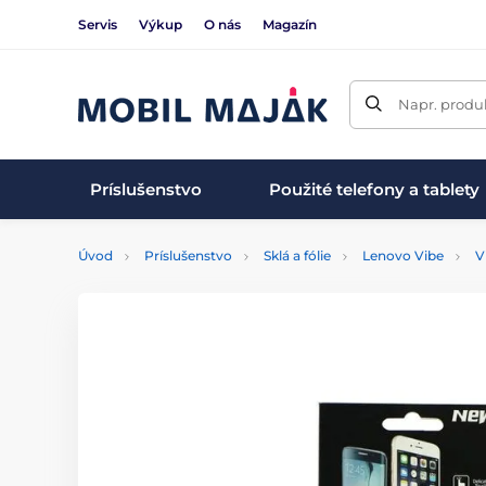
Servis
Výkup
O nás
Magazín
Napr. produk
Príslušenstvo
Použité telefony a tablety
Úvod
Príslušenstvo
Sklá a fólie
Lenovo Vibe
V