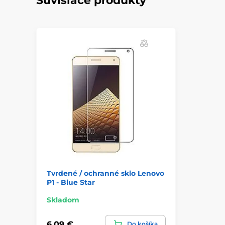
Súvisiace produkty
Tvrdené / ochranné sklo Lenovo
P1 - Blue Star
Skladom
6,09 €
Do košíka