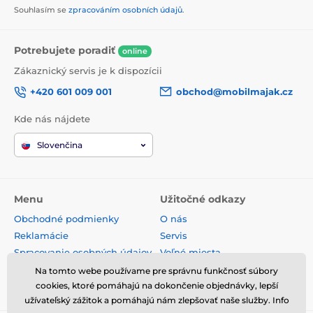
Souhlasím se
zpracováním osobních údajů
.
Potrebujete poradiť
online
Zákaznický servis je k dispozícii
+420 601 009 001
obchod@mobilmajak.cz
Kde nás nájdete
Slovenčina
Menu
Užitočné odkazy
Obchodné podmienky
O nás
Reklamácie
Servis
Spracovanie osobných údajov
Voľné miesta
Doprava a platba
Kontakt
Na tomto webe používame pre správnu funkčnosť súbory
Odstúpenie od zmluvy
cookies, ktoré pomáhajú na dokončenie objednávky, lepší
užívateľský zážitok a pomáhajú nám zlepšovať naše služby. Info