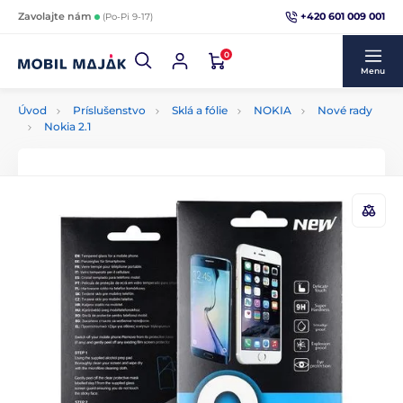
+420 601 009 001
Zavolajte nám
(Po-Pi 9-17)
0
Menu
Úvod
Príslušenstvo
Sklá a fólie
NOKIA
Nové rady
Nokia 2.1