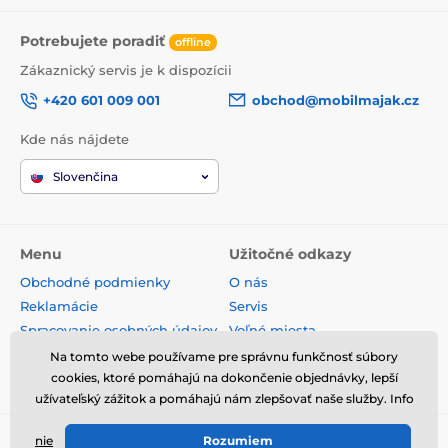
Potrebujete poradiť
offline
Zákaznický servis je k dispozícii
+420 601 009 001
obchod@mobilmajak.cz
Kde nás nájdete
Slovenčina
Menu
Užitočné odkazy
Obchodné podmienky
O nás
Reklamácie
Servis
Spracovanie osobných údajov
Voľné miesta
Doprava a platba
Kontakt
Na tomto webe používame pre správnu funkčnosť súbory
Odstúpenie od zmluvy
cookies, ktoré pomáhajú na dokončenie objednávky, lepší
užívateľský zážitok a pomáhajú nám zlepšovať naše služby. Info
nie
Rozumiem
© 2026 www.mobilmajak.sk ⦁ E-shop vytvorila
SIMPLIA.cz