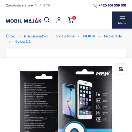
+420 601 009 001
Zavolajte nám
(Po-Pi 9-17)
0
Menu
Úvod
Príslušenstvo
Sklá a fólie
NOKIA
Nové rady
Nokia 2.2