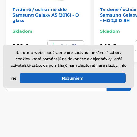
Tvrdené / ochranné sklo
Tvrdené / ochra
Samsung Galaxy A5 (2016) - Q
Samsung Galaxy 
glass
- MG 2,5 D 9H
Skladom
Skladom
2,00 €
2,00 €
Do košíka
Na tomto webe používame pre správnu funkčnosť súbory
cookies, ktoré pomáhajú na dokončenie objednávky, lepší
užívateľský zážitok a pomáhajú nám zlepšovať naše služby. Info
Prihláste sa do newsletteru
nie
Rozumiem
Tu napíšte váš e-mail
Prihlásiť
Souhlasím se
zpracováním osobních údajů
.
Potrebujete poradiť
offline
Zákaznický servis je k dispozícii
+420 601 009 001
obchod@mobilmajak.cz