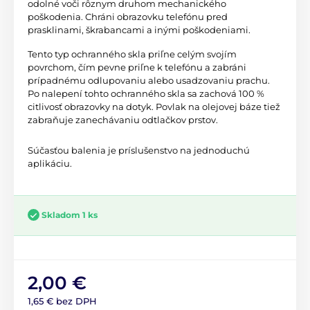
odolné voči rôznym druhom mechanického
poškodenia. Chráni obrazovku telefónu pred
prasklinami, škrabancami a inými poškodeniami.
Tento typ ochranného skla priľne celým svojím
povrchom, čím pevne priľne k telefónu a zabráni
prípadnému odlupovaniu alebo usadzovaniu prachu.
Po nalepení tohto ochranného skla sa zachová 100 %
citlivosť obrazovky na dotyk. Povlak na olejovej báze tiež
zabraňuje zanechávaniu odtlačkov prstov.
Súčasťou balenia je príslušenstvo na jednoduchú
aplikáciu.
Skladom 1 ks
2,00 €
1,65 € bez DPH